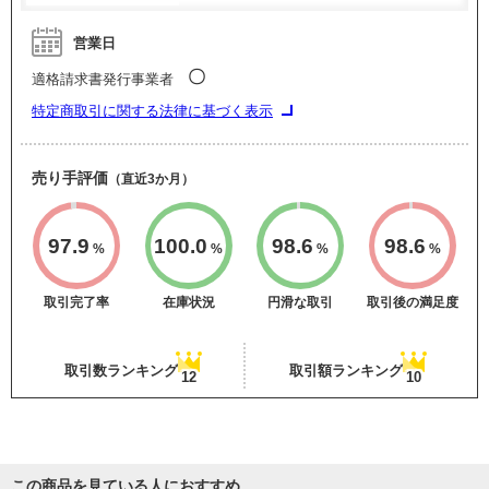
営業日
〇
適格請求書発行事業者
特定商取引に関する法律に基づく表示
売り手評価
（直近3か月）
97.9
100.0
98.6
98.6
%
%
%
%
取引完了率
在庫状況
円滑な取引
取引後の満足度
取引数ランキング
取引額ランキング
12
10
この商品を見ている人におすすめ