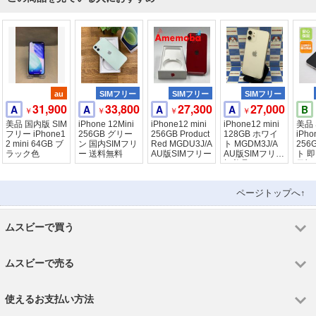
au
SIMフリー
SIMフリー
SIMフリー
31,900
33,800
27,300
27,000
A
A
A
A
B
￥
￥
￥
￥
美品 国内版 SIM
iPhone 12Mini
iPhone12 mini
iPhone12 mini
美品 
フリー iPhone1
256GB グリー
256GB Product
128GB ホワイ
iPho
2 mini 64GB ブ
ン 国内SIMフリ
Red MGDU3J/A
ト MGDM3J/A
256
ラック色
ー 送料無料
AU版SIMフリー
AU版SIMフリー
ト 
極美品
日祝
ページトップへ↑
ムスビーで買う
ムスビーで売る
使えるお支払い方法