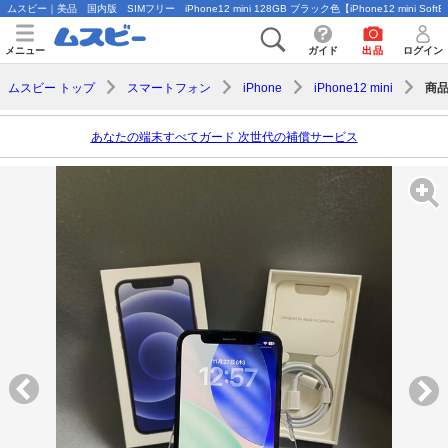
ムスビー｜美品 国内版 SIMフリー iPhone12 mini 128GB ブラック色【iPhone12 mini SoftBa
メニュー
ガイド
出品
ログイン
商
ムスビー トップ
スマートフォン
iPhone
iPhone12 mini
あなたの端末すべてガード 次世代の補償サービス