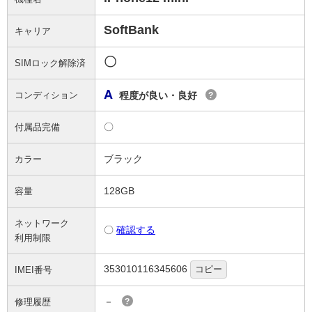
SoftBank
キャリア
〇
SIMロック解除済
A
コンディション
程度が良い・良好
?
〇
付属品完備
ブラック
カラー
128GB
容量
ネットワーク
〇
確認する
利用制限
353010116345606
コピー
IMEI番号
－
修理履歴
?