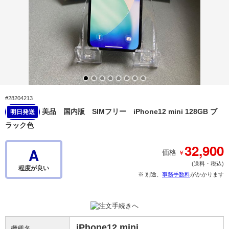
#28204213
美品 国内版 SIMフリー iPhone12 mini 128GB ブ
明日発送
ラック色
32,900
A
￥
価格
(送料・税込)
程度が良い
※ 別途、
事務手数料
がかかります
iPhone12 mini
機種名