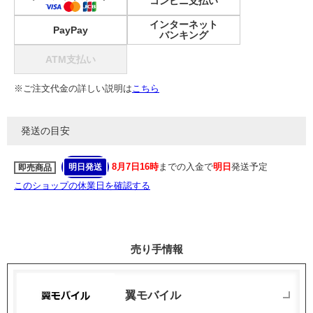
コンビニ支払い
インターネット
PayPay
バンキング
ATM支払い
※ご注文代金の詳しい説明は
こちら
発送の目安
8月7日16時
までの入金で
明日
発送予定
明日発送
即売商品
このショップの休業日を確認する
売り手情報
翼モバイル