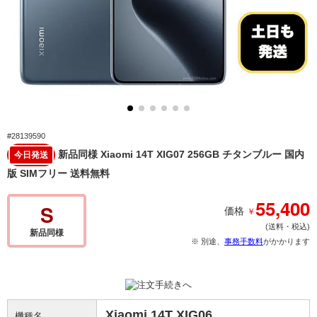
#28139590
新品同様 Xiaomi 14T XIG07 256GB チタンブルー 国内
今日発送
版 SIMフリー 送料無料
55,400
S
￥
価格
(送料・税込)
新品同様
※ 別途、
事務手数料
がかかります
Xiaomi 14T XIG06
機種名