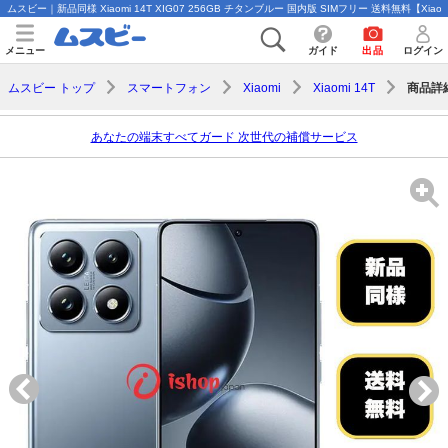
ムスビー｜新品同様 Xiaomi 14T XIG07 256GB チタンブルー 国内版 SIMフリー 送料無料【Xiaomi 1
メニュー
ガイド
出品
ログイン
商品詳
ムスビー トップ
スマートフォン
Xiaomi
Xiaomi 14T
あなたの端末すべてガード 次世代の補償サービス