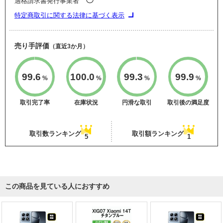
適格請求書発行事業者
特定商取引に関する法律に基づく表示
売り手評価
（直近3か月）
99.6
100.0
99.3
99.9
%
%
%
%
取引完了率
在庫状況
円滑な取引
取引後の満足度
取引数ランキング
取引額ランキング
5
1
この商品を見ている人におすすめ