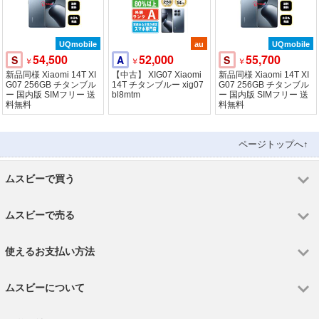
UQmobile
au
UQmobile
54,500
52,000
55,700
S
A
S
￥
￥
￥
新品同様 Xiaomi 14T XI
【中古】 XIG07 Xiaomi
新品同様 Xiaomi 14T XI
G07 256GB チタンブル
14T チタンブルー xig07
G07 256GB チタンブル
ー 国内版 SIMフリー 送
bl8mtm
ー 国内版 SIMフリー 送
料無料
料無料
ページトップへ↑
ムスビーで買う
ムスビーで売る
使えるお支払い方法
ムスビーについて