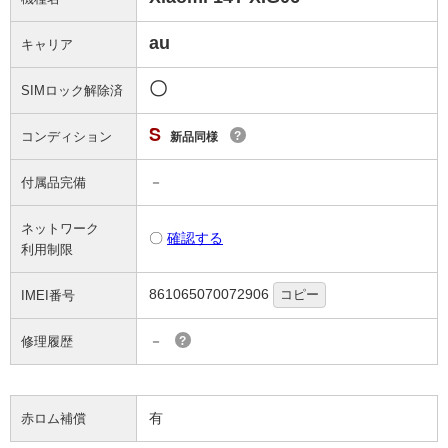
au
キャリア
〇
SIMロック解除済
S
コンディション
?
新品同様
－
付属品完備
ネットワーク
〇
確認する
利用制限
861065070072906
コピー
IMEI番号
－
修理履歴
?
有
赤ロム補償