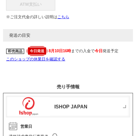
ATM支払い
※ご注文代金の詳しい説明は
こちら
発送の目安
8月10日16時
までの入金で
今日
発送予定
今日発送
即売商品
このショップの休業日を確認する
売り手情報
ISHOP JAPAN
営業日
〇