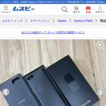
ムスビー｜新品、未使用 Galaxy Z Flip5 512Gb グラファイト 海外版SIMフリー送料無料【Galaxy Z 
メニュー
ガイド
出品
ログイン
商品
ムスビー トップ
スマートフォン
Galaxy
Galaxy Z Flip5
あなたの端末すべてガード 次世代の補償サービス