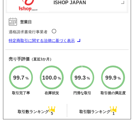
ISHOP JAPAN
営業日
〇
適格請求書発行事業者
特定商取引に関する法律に基づく表示
売り手評価
（直近3か月）
99.7
100.0
99.3
99.9
%
%
%
%
取引完了率
在庫状況
円滑な取引
取引後の満足度
取引数ランキング
取引額ランキング
5
1