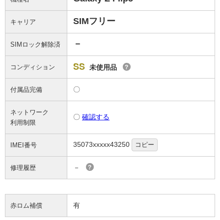
SIMフリー
キャリア
－
SIMロック解除済
SS
コンディション
未使用品
?
〇
付属品完備
ネットワーク
〇
確認する
利用制限
35073xxxxx43250
コピー
IMEI番号
－
修理履歴
?
有
赤ロム補償