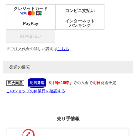
クレジットカード
コンビニ支払い
インターネット
PayPay
バンキング
ATM支払い
※ご注文代金の詳しい説明は
こちら
発送の目安
8月9日16時
までの入金で
明日
発送予定
明日発送
即売商品
このショップの休業日を確認する
売り手情報