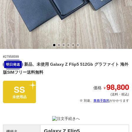
#27958599
新品、未使用 Galaxy Z Flip5 512Gb グラファイト 海外
明日発送
版SIMフリー送料無料
98,800
SS
￥
価格
(送料・税込)
未使用品
※ 別途、
事務手数料
がかかります
Galaxy Z Flip5
機種名