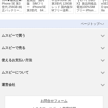
334★極美品★i
超美品 国内
中古iPhone SE
【モバイルBO
【中古
Phone SE 第3
版 SIMフリ
第3世代 128GB
X】 新品同様品
eSE3
世代 256GB /純
ー iPhoneSE
レッド 国内版SI
電池100%SIM
D ip
正バッテリー10
第3世代 64GB
Mフリー送料無
フリー iPhone
8a
0%
ホワイト色
料
SE(第3世代) 64
GB
ページトップへ↑
ムスビーで買う
ムスビーで売る
使えるお支払い方法
ムスビーについて
運営会社
お問合せフォーム