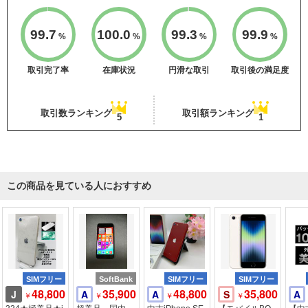
99.7
100.0
99.3
99.9
%
%
%
%
取引完了率
在庫状況
円滑な取引
取引後の満足度
取引数ランキング
取引額ランキング
5
1
この商品を見ている人におすすめ
SIMフリー
SoftBank
SIMフリー
SIMフリー
48,800
35,900
48,800
35,800
J
A
A
S
A
￥
￥
￥
￥