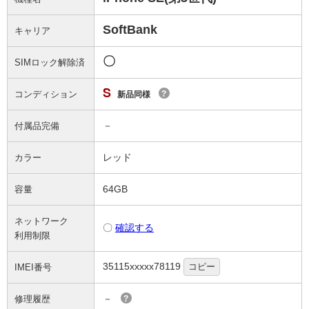
SoftBank
キャリア
〇
SIMロック解除済
S
コンディション
?
新品同様
－
付属品完備
レッド
カラー
64GB
容量
ネットワーク
〇
確認する
利用制限
35115xxxxx78119
コピー
IMEI番号
－
修理履歴
?