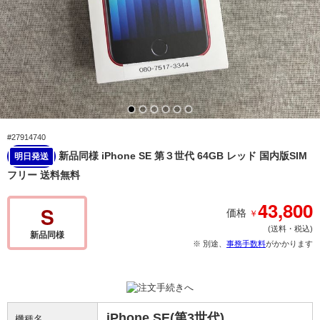
#27914740
新品同様 iPhone SE 第３世代 64GB レッド 国内版SIM
明日発送
フリー 送料無料
43,800
S
￥
価格
(送料・税込)
新品同様
※ 別途、
事務手数料
がかかります
iPhone SE(第3世代)
機種名