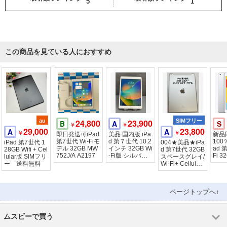
5
1
この商品を見ている人におすすめ
au
24,800
23,900
SIMフリー
B
A
S
￥
￥
29,000
23,800
A
A
￥
￥
即日発送可iPad
美品 国内版 iPa
新品
第7世代 Wi-Fiモ
d 第７世代 10.2
100％
iPad 第7世代 1
004★美品★iPa
デル 32GB MW
インチ 32GB Wi
ad 
28GB Wifi + Cel
d 第7世代 32GB
752J/A A2197
-Fi版 シルバー
Fi 
lular版 SIMフリ
スペースグレイ/
色
ー
ー 送料無料
Wi-Fi+ Cellular
モデル
ページトップへ↑
ムスビーで買う