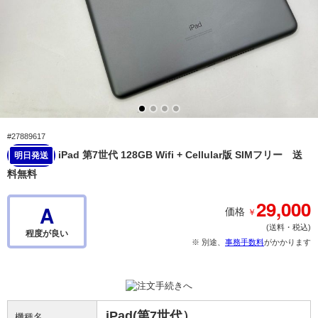
#27889617
iPad 第7世代 128GB Wifi + Cellular版 SIMフリー 送
明日発送
料無料
29,000
A
￥
価格
(送料・税込)
程度が良い
※ 別途、
事務手数料
がかかります
iPad(第7世代）
機種名