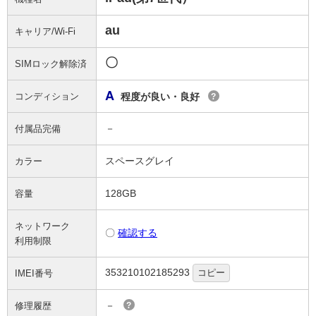
au
キャリア/Wi-Fi
〇
SIMロック解除済
A
コンディション
程度が良い・良好
?
－
付属品完備
スペースグレイ
カラー
128GB
容量
ネットワーク
〇
確認する
利用制限
353210102185293
コピー
IMEI番号
－
修理履歴
?