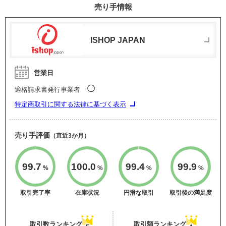
売り手情報
ISHOP JAPAN
営業日
〇
適格請求書発行事業者
特定商取引に関する法律に基づく表示
売り手評価
（直近3か月）
99.7
100.0
99.4
99.9
%
%
%
%
取引完了率
在庫状況
円滑な取引
取引後の満足度
取引数ランキング
取引額ランキング