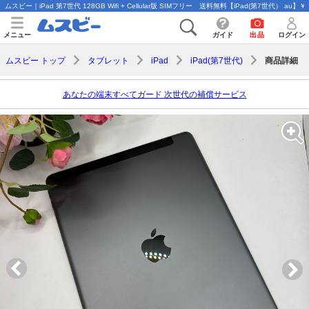
ムスビー｜iPad 第7世代 128GB Wifi + Cellular版 SIMフリー 送料無料【iPad(第7世代） au】￥2
メニュー
ガイド
出品
ログイン
商品詳細
ムスビー トップ
タブレット
iPad
iPad(第7世代)
あなたの端末すべてガード 次世代の補償サービス