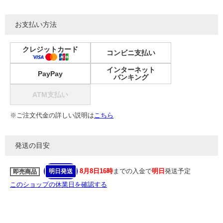
お支払い方法
クレジットカード
コンビニ支払い
インターネット
PayPay
バンキング
ATM支払い
※ご注文代金の詳しい説明は
こちら
発送の目安
8月8日16時
までの入金で
明日
発送予定
明日発送
即売商品
このショップの休業日を確認する