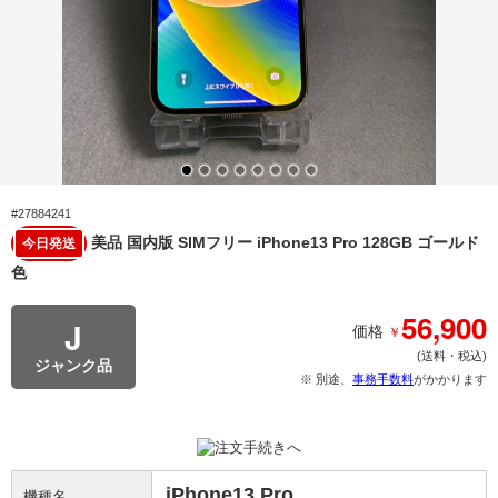
#27884241
美品 国内版 SIMフリー iPhone13 Pro 128GB ゴールド
今日発送
色
56,900
J
￥
価格
(送料・税込)
ジャンク品
※ 別途、
事務手数料
がかかります
iPhone13 Pro
機種名