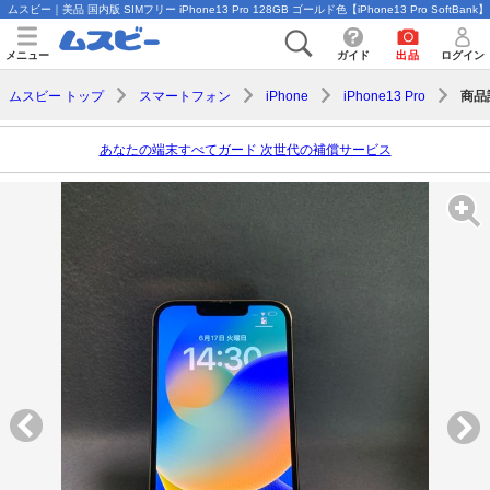
ムスビー｜美品 国内版 SIMフリー iPhone13 Pro 128GB ゴールド色【iPhone13 Pro SoftBank】
メニュー
ガイド
出品
ログイン
商品
ムスビー トップ
スマートフォン
iPhone
iPhone13 Pro
あなたの端末すべてガード 次世代の補償サービス