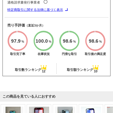
〇
適格請求書発行事業者
特定商取引に関する法律に基づく表示
売り手評価
（直近3か月）
97.9
100.0
98.6
98.6
%
%
%
%
取引完了率
在庫状況
円滑な取引
取引後の満足度
取引数ランキング
取引額ランキング
12
10
この商品を見ている人におすすめ