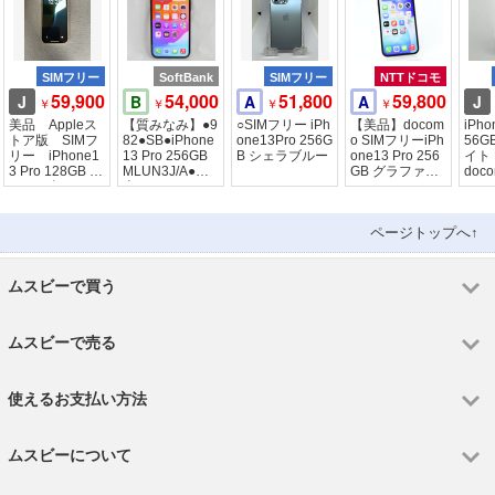
SIMフリー
SoftBank
SIMフリー
NTTドコモ
59,900
54,000
51,800
59,800
J
B
A
A
J
￥
￥
￥
￥
美品 Appleス
【質みなみ】●9
○SIMフリー iPh
【美品】docom
iPho
トア版 SIMフ
82●SB●iPhone
one13Pro 256G
o SIMフリーiPh
56G
リー iPhone1
13 Pro 256GB
B シェラブルー
one13 Pro 256
イト 
3 Pro 128GB ゴ
MLUN3J/A●中
GB グラファイ
doc
ールド色
古
ト
フリ
ページトップへ↑
ムスビーで買う
ムスビーで売る
使えるお支払い方法
ムスビーについて