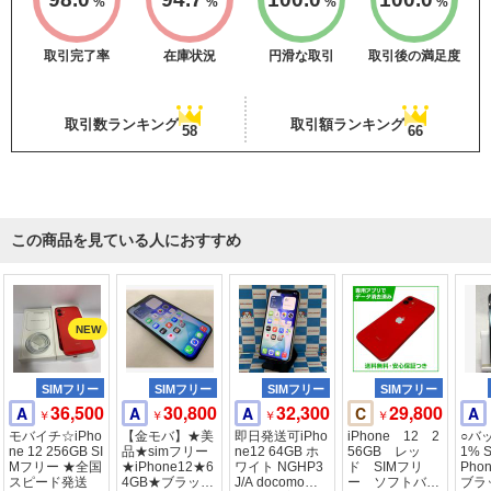
%
%
%
%
取引完了率
在庫状況
円滑な取引
取引後の満足度
取引数ランキング
取引額ランキング
58
66
この商品を見ている人におすすめ
SIMフリー
SIMフリー
SIMフリー
SIMフリー
36,500
30,800
32,300
29,800
A
A
A
C
A
￥
￥
￥
￥
モバイチ☆iPho
【金モバ】★美
即日発送可iPho
iPhone 12 2
○バ
ne 12 256GB SI
品★simフリー
ne12 64GB ホ
56GB レッ
1% 
Mフリー ★全国
★iPhone12★6
ワイト NGHP3
ド SIMフリ
Phon
スピード発送
4GB★ブラック
J/A docomo版SI
ー ソフトバン
ブラ