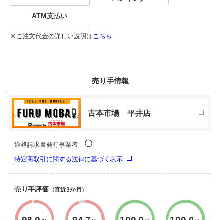
ATM支払い
※ご注文代金の詳しい説明は
こちら
売り手情報
古本市場 平井店
〇
適格請求書発行事業者
特定商取引に関する法律に基づく表示
売り手評価
（直近3か月）
98.0
94.7
100.0
100.0