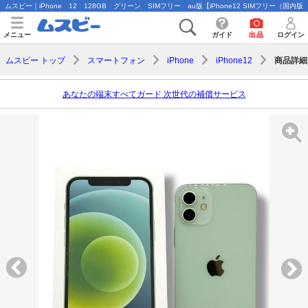
ムスビー｜iPhone 12 128GB グリーン SIMフリー au版【iPhone12 SIMフリー（国内版）
メニュー
ガイド
出品
ログイン
商品詳細
ムスビー トップ
スマートフォン
iPhone
iPhone12
あなたの端末すべてガード 次世代の補償サービス