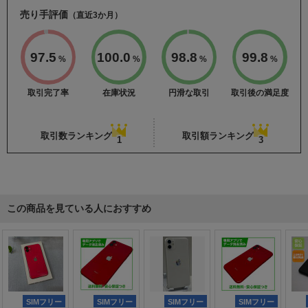
売り手評価
（直近3か月）
97.5
100.0
98.8
99.8
%
%
%
%
取引完了率
在庫状況
円滑な取引
取引後の満足度
取引数ランキング
取引額ランキング
1
3
この商品を見ている人におすすめ
SIMフリー
SIMフリー
SIMフリー
SIMフリー