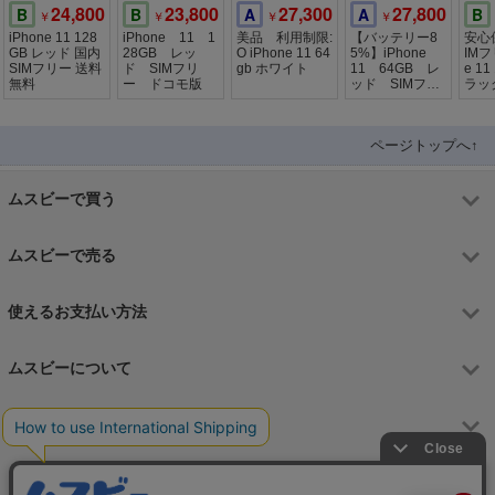
24,800
23,800
27,300
27,800
B
B
A
A
B
￥
￥
￥
￥
iPhone 11 128
iPhone 11 1
美品 利用制限:
【バッテリー8
安心
GB レッド 国内
28GB レッ
O iPhone 11 64
5%】iPhone
IMフ
SIMフリー 送料
ド SIMフリ
gb ホワイト
11 64GB レ
e 11
無料
ー ドコモ版
ッド SIMフリ
ラッ
ー
ページトップへ↑
ムスビーで買う
ムスビーで売る
使えるお支払い方法
ムスビーについて
運営会社