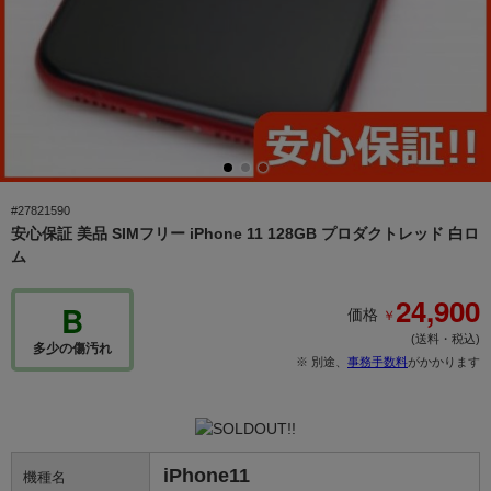
#27821590
安心保証 美品 SIMフリー iPhone 11 128GB プロダクトレッド 白ロ
ム
24,900
B
￥
価格
(送料・税込)
多少の傷汚れ
※ 別途、
事務手数料
がかかります
iPhone11
機種名