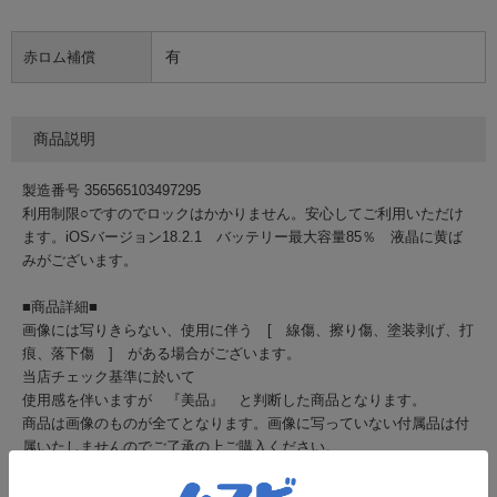
有
赤ロム補償
商品説明
製造番号 356565103497295
利用制限○ですのでロックはかかりません。安心してご利用いただけ
ます。iOSバージョン18.2.1 バッテリー最大容量85％ 液晶に黄ば
みがございます。
■商品詳細■
画像には写りきらない、使用に伴う [ 線傷、擦り傷、塗装剥げ、打
痕、落下傷 ] がある場合がございます。
当店チェック基準に於いて
使用感を伴いますが 『美品』 と判断した商品となります。
商品は画像のものが全てとなります。画像に写っていない付属品は付
属いたしませんのでご了承の上ご購入ください。
商品の機能・スペック・使用方法等の詳細につきましては、メーカー
サイト等でご確認下さい。