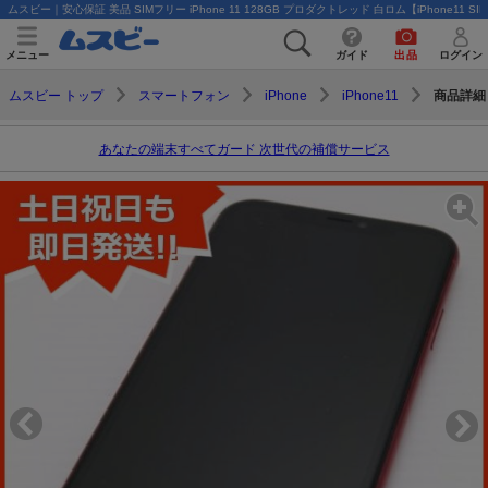
ムスビー｜安心保証 美品 SIMフリー iPhone 11 128GB プロダクトレッド 白ロム【iPhone11 S
メニュー
ガイド
出品
ログイン
商品詳細
ムスビー トップ
スマートフォン
iPhone
iPhone11
あなたの端末すべてガード 次世代の補償サービス