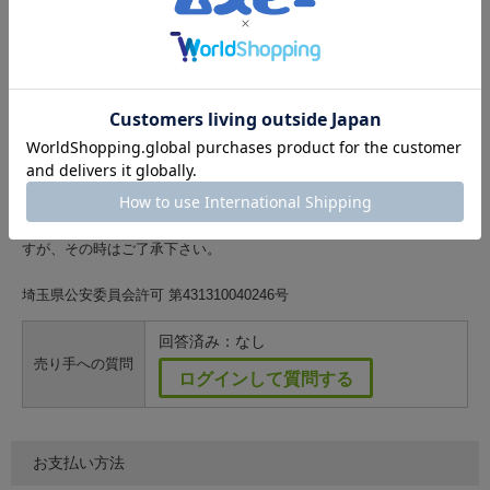
■発送詳細■
14時までにご入金の確認がとれましたら、当日発送を心がけておりま
す。
なお、日曜祝日も発送しております。
※注意事項※
・特定商取引に関する法律に基づく表示 というリンクに当店での保証
内容等の記載がございますので、
必ずご確認の上ご検討下さい。
・別経路でも販売している為、行き違いで販売済みの場合がございま
すが、その時はご了承下さい。
埼玉県公安委員会許可 第431310040246号
回答済み：なし
売り手への質問
ログインして質問する
お支払い方法