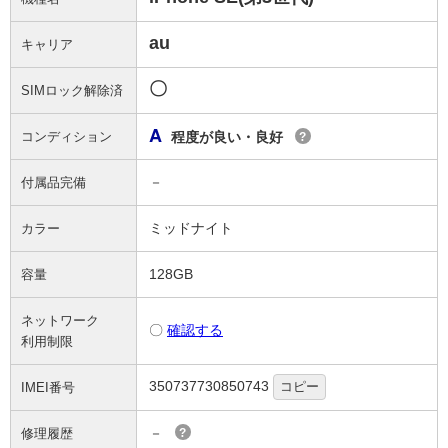
au
キャリア
〇
SIMロック解除済
A
コンディション
程度が良い・良好
?
－
付属品完備
ミッドナイト
カラー
128GB
容量
ネットワーク
〇
確認する
利用制限
350737730850743
コピー
IMEI番号
－
修理履歴
?