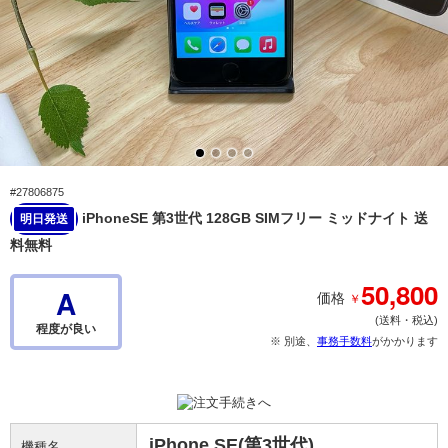
#27806875
iPhoneSE 第3世代 128GB SIMフリー ミッドナイト 送
明日発送
料無料
50,800
A
￥
価格
(送料・税込)
程度が良い
※ 別途、
事務手数料
がかかります
iPhone SE(第3世代)
機種名