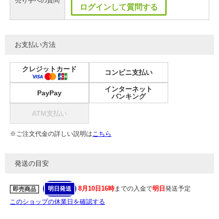
売り手への質問
ログインして質問する
お支払い方法
クレジットカード
コンビニ支払い
インターネット
PayPay
バンキング
ATM支払い
※ご注文代金の詳しい説明は
こちら
発送の目安
8月10日16時
までの入金で
明日
発送予定
明日発送
即売商品
このショップの休業日を確認する