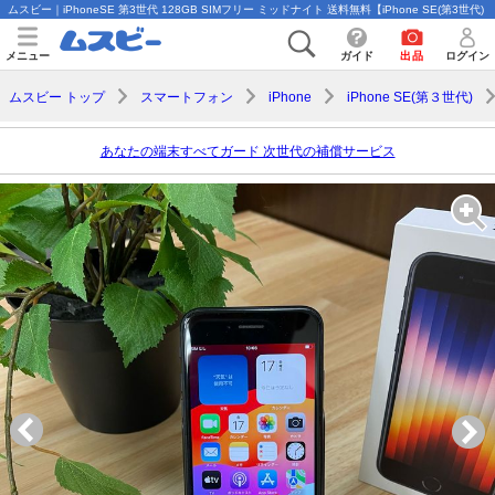
ムスビー｜iPhoneSE 第3世代 128GB SIMフリー ミッドナイト 送料無料【iPhone SE(第3世代) a
メニュー
ガイド
出品
ログイン
ムスビー トップ
スマートフォン
iPhone
iPhone SE(第３世代)
あなたの端末すべてガード 次世代の補償サービス