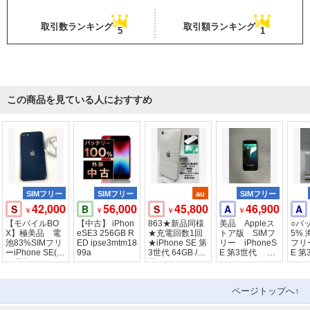
取引数ランキング
取引額ランキング
5
1
この商品を見ている人におすすめ
SIMフリー
SIMフリー
au
SIMフリー
42,000
56,000
45,800
46,900
S
B
S
A
A
￥
￥
￥
￥
【モバイルBO
【中古】 iPhon
863★新品同様
美品 Appleス
○バ
X】極美品 電
eSE3 256GB R
★充電回数1回
トア版 SIMフ
5% 
池83%SIMフリ
ED ipse3mtm18
★iPhone SE 第
リー iPhoneS
フリー
ーiPhone SE(第
99a
3世代 64GB /純
E 第3世代 12
E 第
３世代) 128GB
正バッテリー10
8GB スターライ
B 
0%
ト色
ページトップへ↑