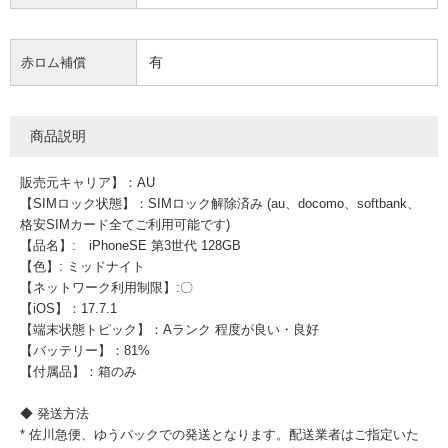
有
赤ロム補償
商品説明
販売元キャリア】：AU
【SIMロック状態】：SIMロック解除済み (au、docomo、softbank、
格安SIMカード全てご利用可能です)
【品名】: iPhoneSE 第3世代 128GB
【色】: ミッドナイト
【ネットワーク利用制限】:〇
【iOS】：17.7.1
【端末状態トピック】：Aランク 程度が良い・良好
【バッテリー】：81%
【付属品】：箱のみ
◆ 発送方法
* 佐川急便、ゆうパックでの発送となります。配送業者はご指定いた