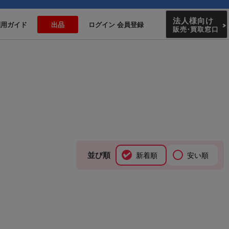
法人様向け
利用ガイド
出品
ログイン 会員登録
販売
・
買取窓口
並び順
新着順
安い順