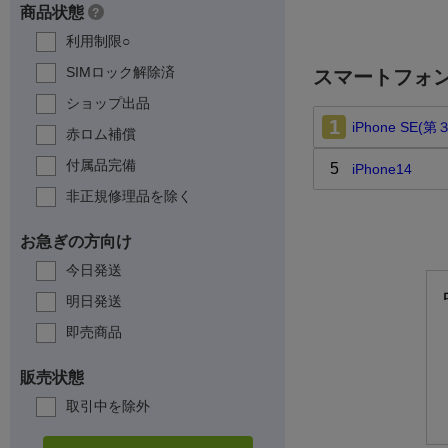
商品状態
?
利用制限○
SIMロック解除済
スマートフォ
ショップ出品
1
iPhone SE(
赤ロム補償
付属品完備
5
iPhone14
非正規修理品を除く
お急ぎの方向け
今日発送
明日発送
即売商品
販売状態
取引中を除外