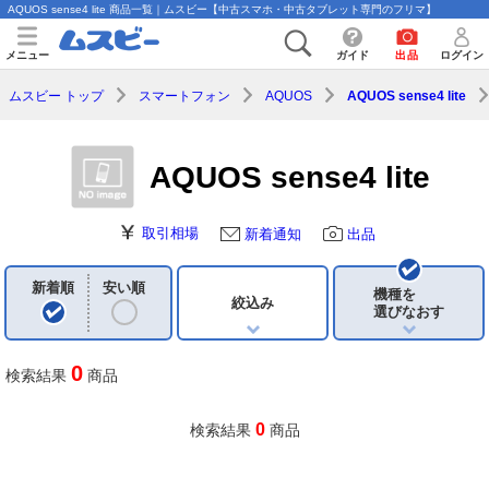
AQUOS sense4 lite 商品一覧｜ムスビー【中古スマホ・中古タブレット専門のフリマ】
メニュー
ガイド
出品
ログイン
ムスビー トップ
スマートフォン
AQUOS
AQUOS sense4 lite
AQUOS sense4 lite
取引相場
新着通知
出品
新着順
安い順
機種を
絞込み
選びなおす
0
検索結果
商品
0
検索結果
商品