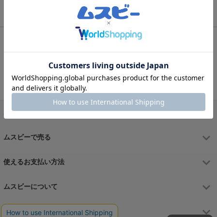
フィーチャーフォンのリアルタイムランキング
1
4
GRATINA KYF42
DIGNOケータイ4
2
5
G'zOne TYPE-XX
AQUOS ケータイ3
3
GRATINA KYF39
ムスビーで買う
ムスビーで売る
使えるお支払い方法
ムスビーについて
運営会社