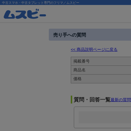
中古スマホ・中古タブレット専門のフリマ／ムスビー
売り手への質問
<< 商品説明ページに戻る
掲載番号
商品名
価格
質問・回答一覧
最新の質問