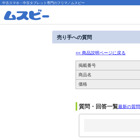
中古スマホ・中古タブレット専門のフリマ／ムスビー
売り手への質問
<< 商品説明ページに戻る
掲載番号
商品名
価格
質問・回答一覧
最新の質問