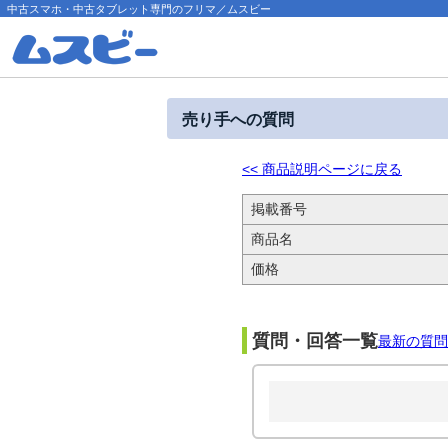
中古スマホ・中古タブレット専門のフリマ／ムスビー
売り手への質問
<< 商品説明ページに戻る
掲載番号
商品名
価格
質問・回答一覧
最新の質問