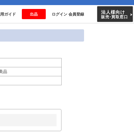
法人様向け
利用ガイド
出品
ログイン 会員登録
販売
・
買取窓口
■美品