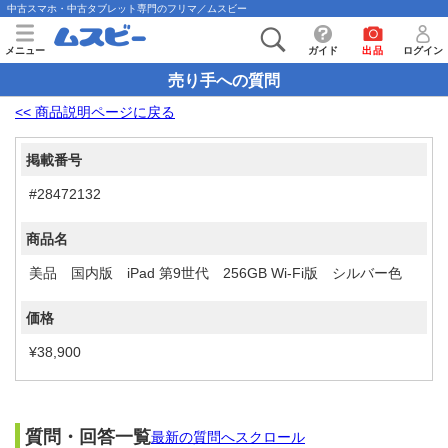
中古スマホ・中古タブレット専門のフリマ／ムスビー
メニュー
ガイド
出品
ログイン
売り手への質問
<< 商品説明ページに戻る
掲載番号
#28472132
商品名
美品 国内版 iPad 第9世代 256GB Wi-Fi版 シルバー色
価格
¥38,900
質問・回答一覧
最新の質問へスクロール