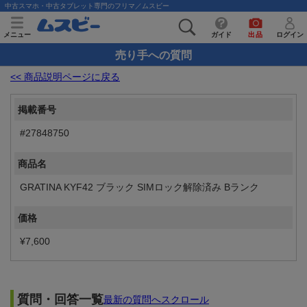
中古スマホ・中古タブレット専門のフリマ／ムスビー
メニュー
ガイド
出品
ログイン
売り手への質問
<< 商品説明ページに戻る
掲載番号
#27848750
商品名
GRATINA KYF42 ブラック SIMロック解除済み Bランク
価格
¥7,600
質問・回答一覧
最新の質問へスクロール