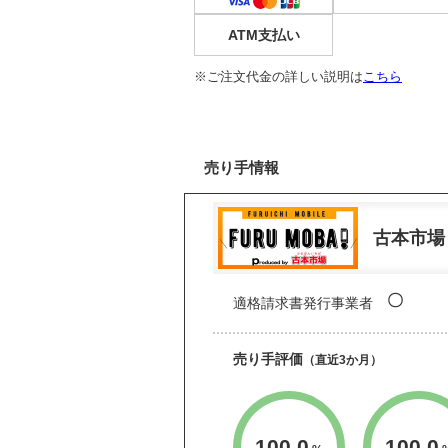
ATM支払い
※ご注文代金の詳しい説明は
こちら
売り手情報
古本市場
〇
適格請求書発行事業者
売り手評価
（直近3か月）
100.0
100.0