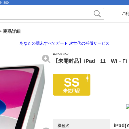
,800
ご
>
商品詳細
あなたの端末すべてガード 次世代の補償サービス
#28503657
【未開封品】iPad 11 Wi－F
SS
未使用品
iPad(
機種名