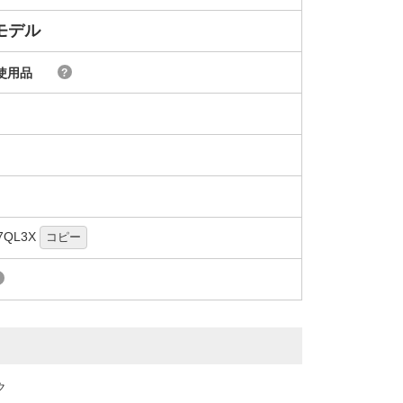
iモデル
使用品
?
7QL3X
コピー
?
ンク