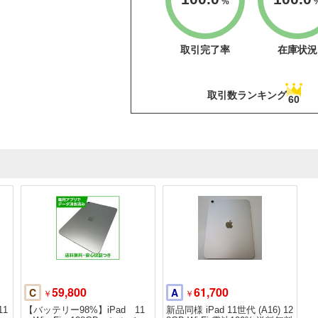
%
取引完了率
在庫状況
取引数ランキング
60
59,800
61,700
C
A
￥
￥
11
【バッテリー98%】iPad 11
新品同様 iPad 11世代 (A16) 12