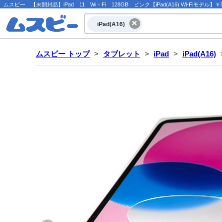
ムスビー｜【未開封品】iPad 11 Wi－Fi 128GB ピンク【iPad(A16) Wi-Fiモデル】￥54
iPad(A16)
ムスビー トップ
>
タブレット
>
iPad
>
iPad(A16)