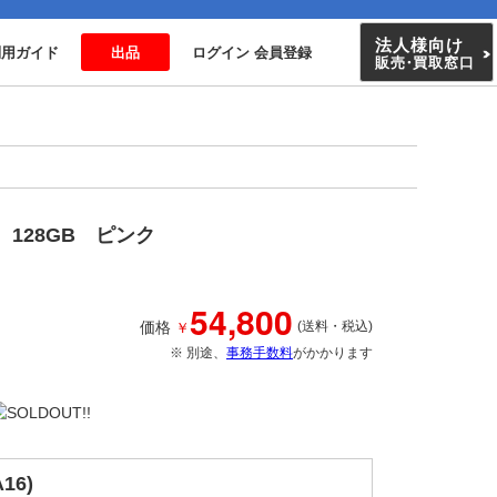
法人様向け
利用ガイド
出品
ログイン 会員登録
販売
・
買取窓口
i 128GB ピンク
54,800
￥
価格
(送料・税込)
※ 別途、
事務手数料
がかかります
A16)