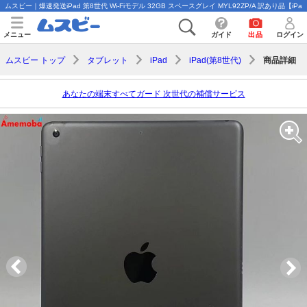
ムスビー｜爆速発送iPad 第8世代 Wi-Fiモデル 32GB スペースグレイ MYL92ZP/A 訳あり品【iPad(
メニュー
ガイド
出品
ログイン
商品詳細
ムスビー トップ
タブレット
iPad
iPad(第8世代)
あなたの端末すべてガード 次世代の補償サービス