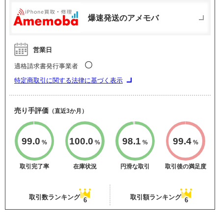
爆速発送のアメモバ
営業日
〇
適格請求書発行事業者
特定商取引に関する法律に基づく表示
売り手評価
（直近3か月）
99.0
100.0
98.1
99.4
%
%
%
%
取引完了率
在庫状況
円滑な取引
取引後の満足度
取引数ランキング
取引額ランキング
6
6