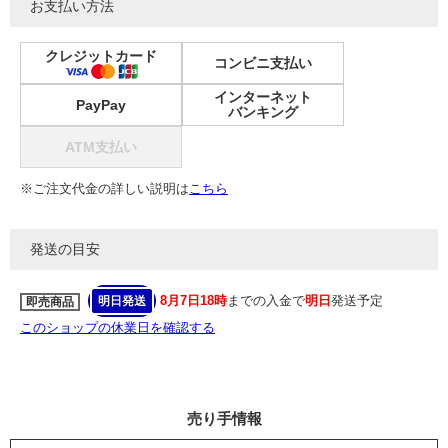
お支払い方法
クレジットカード
コンビニ支払い
インターネット
PayPay
バンキング
ATM支払い
※ご注文代金の詳しい説明は
こちら
発送の目安
8月7日18時
までの入金で
明日
発送予定
明日発送
即売商品
このショップの休業日を確認する
売り手情報