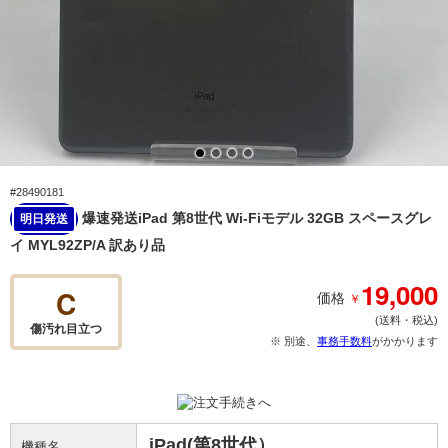
#28490181
爆速発送iPad 第8世代 Wi-Fiモデル 32GB スペースグレ
明日発送
イ MYL92ZP/A 訳あり品
19,000
C
￥
価格
(送料・税込)
傷汚れ目立つ
※ 別途、
事務手数料
がかかります
iPad(第8世代）
機種名