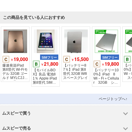
この商品を見ている人におすすめ
19,000
SIMフリー
15,500
SIMフリー
C
C
B
￥
￥
21,800
19,800
B
C
￥
￥
爆速発送iPad
【バッテリー8
【バ
第8世代 Wi-Fiモ
7％】iPad 第8
0%
【モバイルBO
【バッテリー10
デル 32GB ゴー
世代 32GB Wifi
Wi－
X】良品 電池8
0%】iPad 8
ルド MYLC2J/A
スペースグレイ
スペ
1％ Apple iPad
Wi－Fi＋Cellula
訳あり品
イ
第8世代 SIMフ
r 32GB シル
リー 32GB シル
バー
バー
ページトップへ↑
ムスビーで買う
ムスビーで売る