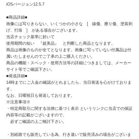
iOSバージョン12.5.7
■商品詳細■
画像には写りきらない、いくつかの小さな [ 線傷、擦り傷、塗装剥
げ、打痕 ] がある場合がございます。
当店チェック基準に於いて
使用期間の短い 『超美品』 と判断した商品となります。
商品は画像のものが全てとなります。画像に写っていない付属品は付
属いたしませんのでご了承の上ご購入ください。
商品の機能・スペック・使用方法等の詳細につきましては、メーカー
サイト等でご確認下さい。
■発送詳細■
14時までにご入金の確認がとれましたら、当日発送を心がけておりま
す。
なお、日曜祝日も発送しております。
※注意事項※
・特定商取引に関する法律に基づく表示 というリンクに当店での保証
内容等の記載がございますので、
必ずご確認の上ご検討下さい。
・別経路でも販売している為、行き違いで販売済みの場合がございま