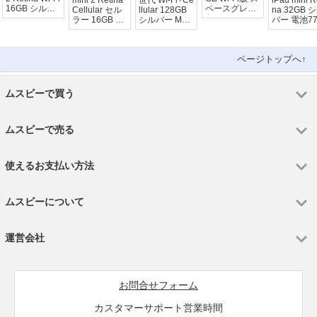
mini 2 Retina
世代 Wi-Fi+Ce
iPad mini R
16GB シルバ
ペースグレイ
Cellular セル
llular 128GB
na 32GB 
ー
色
ラー 16GB シ
シルバー ME8
バー 電池7
ルバー
40J/A
SIMフリー
ページトップへ↑
ムスビーで買う
ムスビーで売る
使えるお支払い方法
ムスビーについて
運営会社
お問合せフォーム
カスタマーサポート営業時間