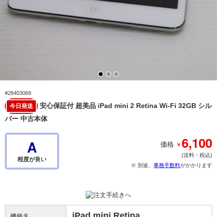
#28403069
安心保証付 超美品 iPad mini 2 Retina Wi-Fi 32GB シル
今日発送
バー 中古本体
6,100
A
￥
価格
(送料・税込)
程度が良い
※ 別途、
事務手数料
がかかります
iPad mini Retina
機種名