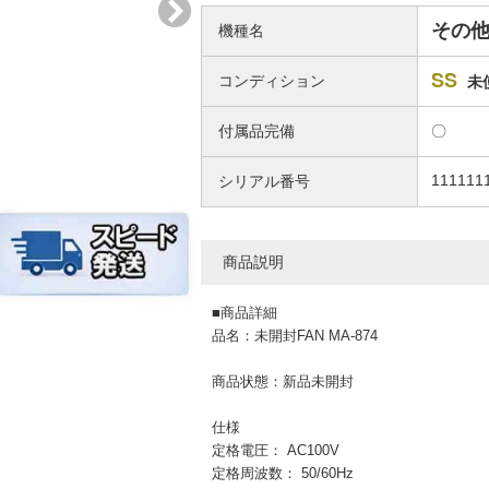
その
機種名
SS
コンディション
未
付属品完備
〇
111111
シリアル番号
商品説明
■商品詳細
品名：未開封FAN MA-874
商品状態：新品未開封
仕様
定格電圧： AC100V
定格周波数： 50/60Hz