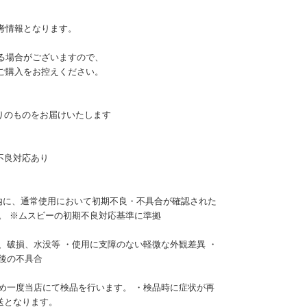
参考情報となります。
なる場合がございますので、
、ご購入をお控えください。
りのものをお届けいたします
不良対応あり
内に、通常使用において初期不良・不具合が確認された
。 ※ムスビーの初期不良対応基準に準拠
、破損、水没等 ・使用に支障のない軽微な外観差異 ・
後の不具合
め一度当店にて検品を行います。 ・検品時に症状が再
送となります。