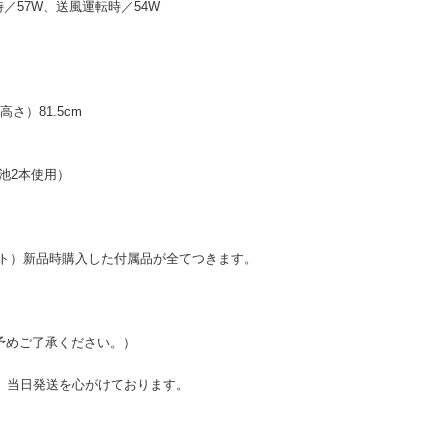
／57W、送風運転時／54W
高さ）81.5cm
池2本使用）
ット）新品時購入した付属品が全てつきます。
予めご了承ください。）
、当日発送を心がけております。