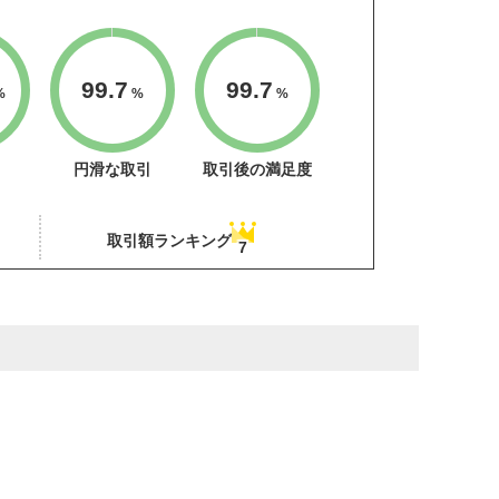
99.7
99.7
%
%
%
円滑な取引
取引後の満足度
取引額ランキング
7