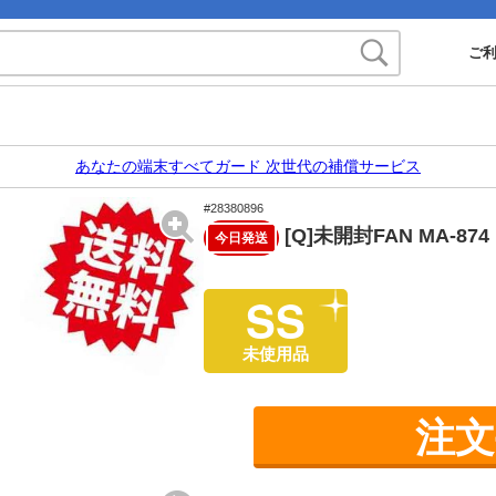
ご
あなたの端末すべてガード 次世代の補償サービス
#28380896
[Q]未開封FAN MA-874
今日発送
SS
未使用品
注文