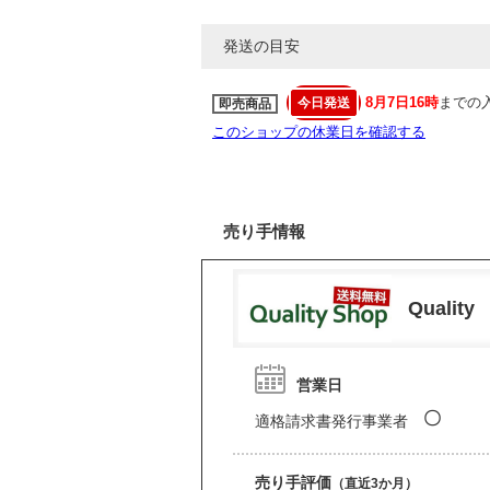
発送の目安
8月7日16時
までの
今日発送
即売商品
このショップの休業日を確認する
売り手情報
Quality
営業日
〇
適格請求書発行事業者
売り手評価
（直近3か月）