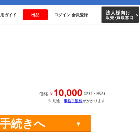
法人様向け
利用ガイド
出品
ログイン 会員登録
販売
・
買取窓口
10,000
￥
価格
(送料・税込)
※ 別途、
事務手数料
がかかります
手続きへ