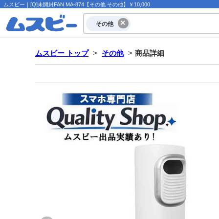
ムスビー｜[Q]未開封FAN MA-874【その他 その他】￥10,000
その他
ムスビー トップ
>
その他
>
商品詳細