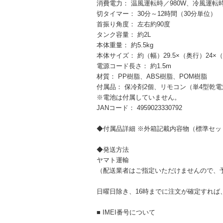
消費電力： 温風運転時／980W、冷風運転時
切タイマー： 30分～12時間（30分単位）
首振り角度： 左右約90度
タンク容量： 約2L
本体重量： 約5.5kg
本体サイズ： 約（幅）29.5×（奥行）24×（
電源コード長さ： 約1.5m
材質： PP樹脂、ABS樹脂、POM樹脂
付属品： 保冷剤2個、リモコン（単4型乾電
※電池は付属していません。
JANコード： 4959023330792
◆付属品詳細 ※外箱記載内容物（標準セ
◆発送方法
ヤマト運輸
（配送業者はご指定いただけませんので、
日曜日除き、16時までに注文が確定すれば
■ IMEI番号について