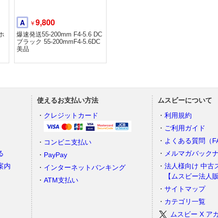
9,800
A
￥
ホ
爆速発送55-200mm F4-5.6 DC
ブラック 55-200mmF4-5.6DC
美品
使えるお支払い方法
ムスビーについて
）
クレジットカード
利用規約
ご利用ガイド
よくある質問（F
コンビニ支払い
る
メルマガバック
PayPay
案内
法人様向け 中古
インターネットバンキング
【ムスビー法人
ATM支払い
サイトマップ
カテゴリ一覧
ムスビー X ア