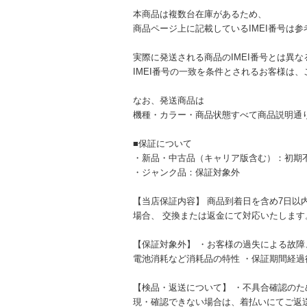
本商品は複数台在庫があるため、
商品ページ上に記載しているIMEI番号は
実際に発送される商品のIMEI番号とは異
IMEI番号の一致を条件とされるお客様は
なお、発送商品は
機種・カラー・商品状態すべて商品説明通
■保証について
・新品・中古品（キャリア版含む）：初期
・ジャンク品：保証対象外
【当店保証内容】 商品到着日を含め7日以
場合、 交換または返金にて対応いたします
【保証対象外】 ・お客様の過失による故障
電池消耗など消耗品の特性 ・保証期間経過
【検品・返送について】 ・不具合確認のた
現・確認できない場合は、着払いにてご返