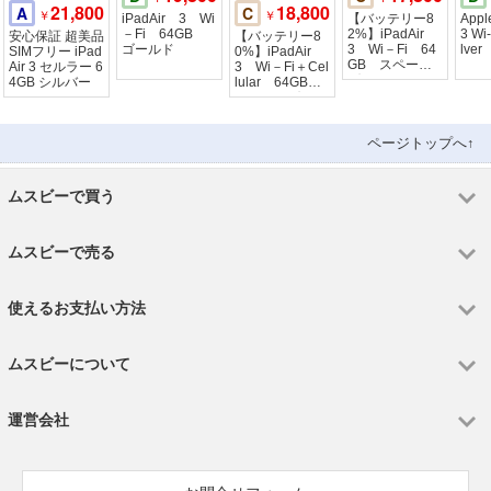
21,800
18,800
A
C
￥
￥
iPadAir 3 Wi
【バッテリー8
Apple
－Fi 64GB
2%】iPadAir
3 Wi-Fi 64
安心保証 超美品
【バッテリー8
ゴールド
3 Wi－Fi 64
lver
SIMフリー iPad
0%】iPadAir
GB スペース
Air 3 セルラー 6
3 Wi－Fi＋Cel
グレイ
4GB シルバー
lular 64GB
スペースグレイ
ページトップへ↑
ムスビーで買う
ムスビーで売る
使えるお支払い方法
ムスビーについて
運営会社