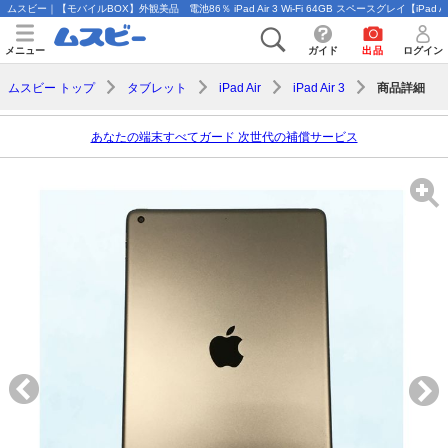
ムスビー｜【モバイルBOX】外観美品 電池86％ iPad Air 3 Wi-Fi 64GB スペースグレイ【iPad Air 
メニュー
ガイド
出品
ログイン
商品詳細
ムスビー トップ
タブレット
iPad Air
iPad Air 3
あなたの端末すべてガード 次世代の補償サービス