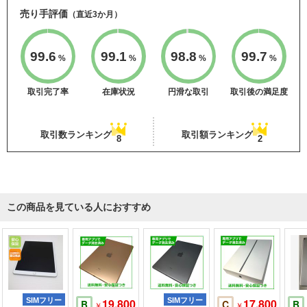
売り手評価
（直近3か月）
99.6
99.1
98.8
99.7
%
%
%
%
取引完了率
在庫状況
円滑な取引
取引後の満足度
取引数ランキング
取引額ランキング
8
2
この商品を見ている人におすすめ
SIMフリー
19,800
SIMフリー
17,800
B
C
B
￥
￥