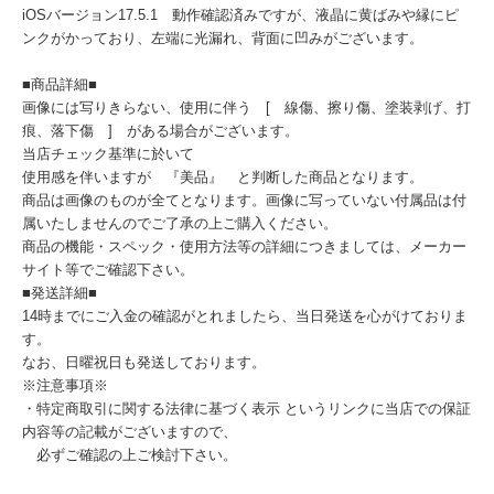
iOSバージョン17.5.1 動作確認済みですが、液晶に黄ばみや縁にピ
ンクがかっており、左端に光漏れ、背面に凹みがございます。
■商品詳細■
画像には写りきらない、使用に伴う [ 線傷、擦り傷、塗装剥げ、打
痕、落下傷 ] がある場合がございます。
当店チェック基準に於いて
使用感を伴いますが 『美品』 と判断した商品となります。
商品は画像のものが全てとなります。画像に写っていない付属品は付
属いたしませんのでご了承の上ご購入ください。
商品の機能・スペック・使用方法等の詳細につきましては、メーカー
サイト等でご確認下さい。
■発送詳細■
14時までにご入金の確認がとれましたら、当日発送を心がけておりま
す。
なお、日曜祝日も発送しております。
※注意事項※
・特定商取引に関する法律に基づく表示 というリンクに当店での保証
内容等の記載がございますので、
必ずご確認の上ご検討下さい。