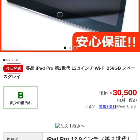
#27760201
美品 iPad Pro 第2世代 12.9インチ Wi-Fi 256GB スペー
今日発送
スグレイ
30,500
B
￥
価格
(送料・税込)
多少の傷汚れ
※ 別途、
事務手数料
がかかります
iPad Pro 12.9インチ（第２世代）
機種名