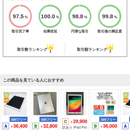
97.5
100.0
98.8
99.8
%
%
%
%
取引完了率
在庫状況
円滑な取引
取引後の満足度
取引数ランキング
取引額ランキング
1
3
この商品を見ている人におすすめ
SIMフリー
SIMフリー
29,900
SIMフリー
C
￥
36,400
32,800
36,000
A
B
B
A
￥
￥
￥
訳あり iPad Pro