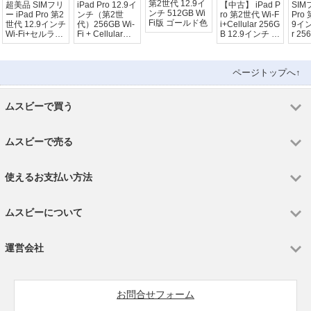
第2世代 12.9イ
超美品 SIMフリ
iPad Pro 12.9イ
【中古】 iPad P
SIM
ンチ 512GB Wi
ー iPad Pro 第2
ンチ（第2世
ro 第2世代 Wi-F
Pro
Fi版 ゴールド色
世代 12.9インチ
代）256GB Wi-
i+Cellular 256G
9イン
Wi-Fi+セルラー
Fi + Cellularモ
B 12.9インチ シ
r 2
256GB
デル
ルバー A1671 i
ー
pdp2mtm184
ページトップへ↑
ムスビーで買う
ムスビーで売る
使えるお支払い方法
ムスビーについて
運営会社
お問合せフォーム