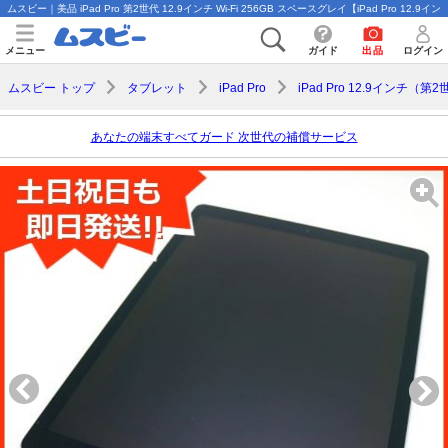
ムスビー｜美品 iPad Pro 第2世代 12.9インチ Wi-Fi 256GB スペースグレイ【iPad Pro 12.9イ
メニュー
ガイド
出品
ログイン
ムスビー トップ
タブレット
iPad Pro
iPad Pro 12.9インチ（第
あなたの端末すべてガード 次世代の補償サービス