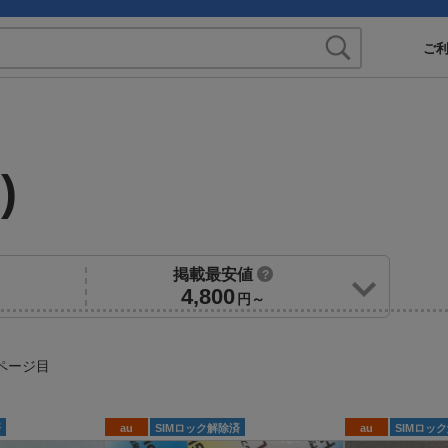
ご
au)
掲載最安値
?
4,800
円～
ページ目
済
au
SIMロック解除済
au
SIMロッ