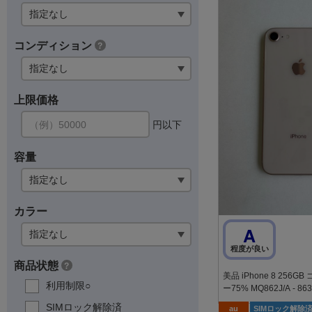
コンディション
?
上限価格
円以下
容量
カラー
A
程度が良い
商品状態
?
美品 iPhone 8 256
利用制限○
ー75% MQ862J/A - 86
SIMロック解除済
au
SIMロック解除