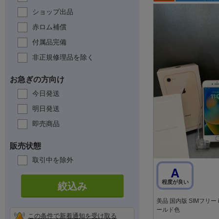
ショップ出品
赤ロム補償
付属品完備
非正規修理品を除く
お急ぎの方向け
今日発送
明日発送
即売商品
販売状態
取引中を除外
A
程度が良い
絞込み
美品 国内版 SIMフリー iP
ールド色
この条件で新着通知を受け取る