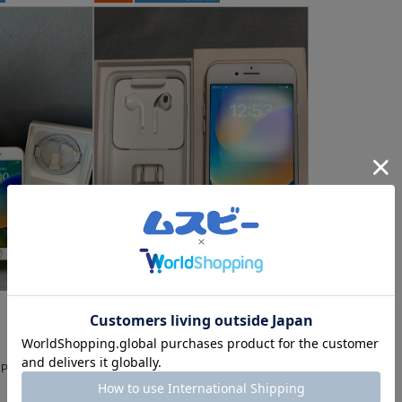
J
16,900
18,500
￥
￥
ジャンク品
hone8 64GB ゴ
超美品 国内版 SIMフリー iPhone8 2
56GB ゴールド色