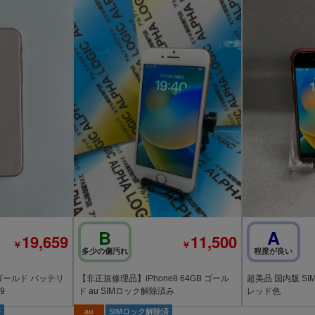
B
A
19,659
11,500
￥
￥
多少の傷汚れ
程度が良い
GB ゴールド バッテリ
【非正規修理品】iPhone8 64GB ゴール
超美品 国内版 SIMフ
39
ド au SIMロック解除済み
レッド色
済
au
SIMロック解除済