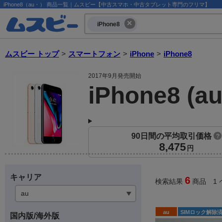
iPhone8（au・） 商品一覧｜ムスビー【中古スマホ・中古タブレット専門のフリマ】
iPhone8
ムスビー トップ
>
スマートフォン
>
iPhone
>
iPhone8
2017年9月発売開始
iPhone8 (
90日間の平均取引価格
?
8,475
円
キャリア
6
検索結果
商品 1 
au
SIMロック解除
国内版/海外版