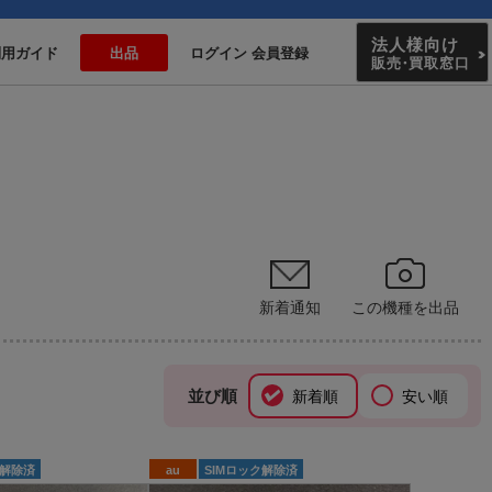
法人様向け
利用ガイド
出品
ログイン 会員登録
販売
・
買取窓口
新着通知
この機種を出品
並び順
新着順
安い順
ク解除済
au
SIMロック解除済