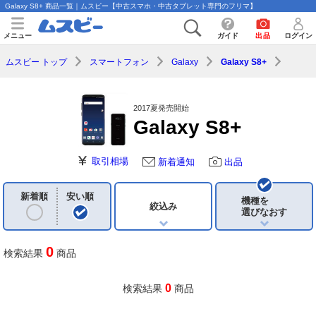
Galaxy S8+ 商品一覧｜ムスビー【中古スマホ・中古タブレット専門のフリマ】
メニュー
ガイド
出品
ログイン
ムスビー トップ
スマートフォン
Galaxy
Galaxy S8+
2017夏発売開始
Galaxy S8+
取引相場
新着通知
出品
新着順
安い順
機種を
絞込み
選びなおす
0
検索結果
商品
0
検索結果
商品