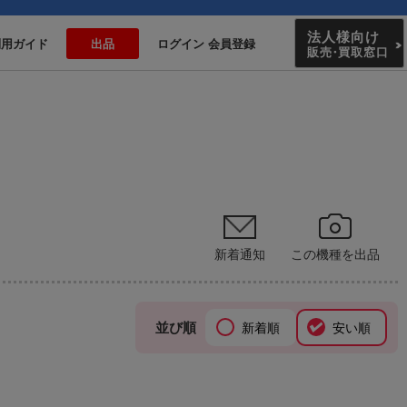
法人様向け
利用ガイド
出品
ログイン 会員登録
販売
・
買取窓口
新着通知
この機種を出品
並び順
新着順
安い順