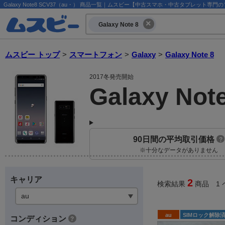
Galaxy Note8 SCV37（au・） 商品一覧｜ムスビー【中古スマホ・中古タブレット専門
Galaxy Note 8
ムスビー トップ
>
スマートフォン
>
Galaxy
>
Galaxy Note 8
2017冬発売開始
90日間の平均取引価格
?
※十分なデータがありません
キャリア
2
検索結果
商品 1 
au
SIMロック解除
コンディション
?