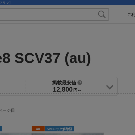
のフリマ】
ご
Galaxy Note8 SCV37 (au)
掲載最安値
?
12,800
円～
ページ目
済
au
SIMロック解除済