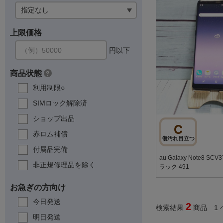
上限価格
円以下
商品状態
?
利用制限○
SIMロック解除済
ショップ出品
C
赤ロム補償
傷汚れ目立つ
付属品完備
au Galaxy Note8 
非正規修理品を除く
ラック 491
お急ぎの方向け
今日発送
2
検索結果
商品 1 
明日発送