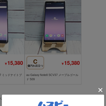
C
15,380
15,380
￥
￥
傷汚れ目立つ
SCV37 ミッドナイトブ
au Galaxy Note8 SCV37 メープルゴール
ド 509
ページ目
1