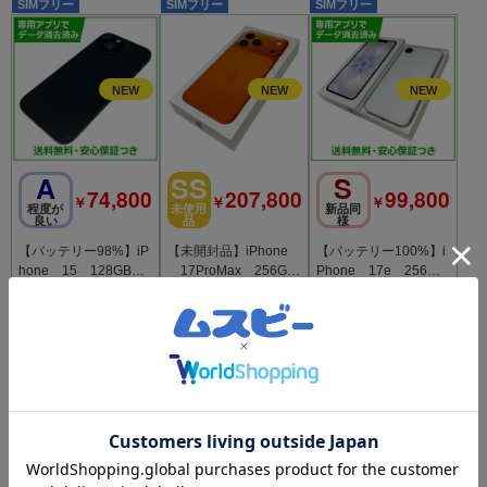
モ版
SIMフリー
SIMフリー
SIMフリー
A
SS
S
74,800
207,800
99,800
￥
￥
￥
程度が
未使用
新品同
良い
品
様
【バッテリー98%】iP
【未開封品】iPhone
【バッテリー100%】i
hone 15 128GB
17ProMax 256GB
Phone 17e 256GB
ブラック SIMフリ
コズミックオレン
ホワイト SIMフリ
ー ドコモ版
ジ SIMフリー
ー
SIMフリー
SIMフリー
SIMフリー