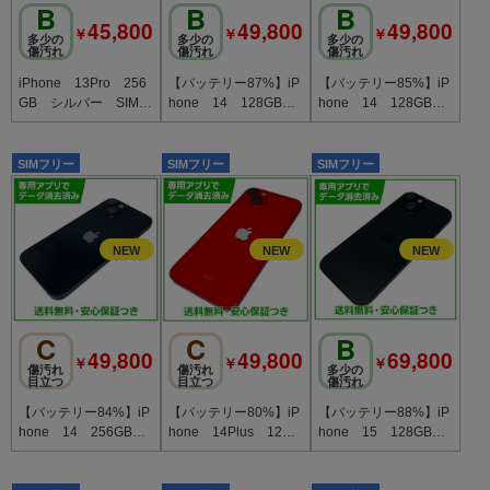
B
B
B
45,800
49,800
49,800
￥
￥
￥
多少の
多少の
多少の
傷汚れ
傷汚れ
傷汚れ
iPhone 13Pro 256
【バッテリー87%】iP
【バッテリー85%】iP
GB シルバー SIMフ
hone 14 128GB
hone 14 128GB
リー au版
スターライト SIMフ
スターライト SIMフ
リー au版
リー au版
SIMフリー
SIMフリー
SIMフリー
C
C
B
49,800
49,800
69,800
￥
￥
￥
傷汚れ
傷汚れ
多少の
目立つ
目立つ
傷汚れ
【バッテリー84%】iP
【バッテリー80%】iP
【バッテリー88%】iP
hone 14 256GB
hone 14Plus 128G
hone 15 128GB
ミッドナイト SIMフ
B プロダクトレッ
ブラック SIMフリー
リー ソフトバンク版
ド SIMフリー ドコ