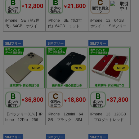
B
B
C
12,800
21,800
￥
￥
多少の
多少の
傷汚れ目立
傷汚れ
傷汚れ
つ
iPhone SE（第2世
iPhone SE（第3世
iPhone 12 64GB
代）64GB ホワイ
代）64GB ミッドナ
ホワイト SIMフリー
ト SIMフリー
イト SIMフリー ソ
フトバンク版
SIMフリー
SIMフリー
SIMフリー
B
C
B
36,800
18,800
37,800
￥
￥
￥
多少の
傷汚れ
多少の
傷汚れ
目立つ
傷汚れ
【バッテリー81%】iP
iPhone 12mini 64
iPhone 13 128GB
hone 12Pro 256G
GB ブラック SIMフ
プロダクトレッド
B ゴールド SIMフ
リー
SIMフリー au版
リー ドコモ版
SIMフリー
SIMフリー
SIMフリー