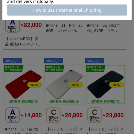
C
J
10,800
￥
傷汚れ目立
ジャンク
つ
品
A
82,000
￥
iPhone 11 Pro 25
iPhone SE（第2世
程度が
良い
6GB スペースグレ
代）64GB ブラッ
イ SIMフリー au版
ク SIMフリー Yモ
【モバイルBOX】 美
バイル版
品 電池93%SIMフリー
iPhone15 128GB ブラ
ック
SIMフリー
SIMフリー
SIMフリー
A
C
C
14,800
20,800
23,800
￥
￥
￥
程度が
傷汚れ
傷汚れ
良い
目立つ
目立つ
iPhone SE（第2世
【バッテリー85%】iP
【バッテリー82%】iP