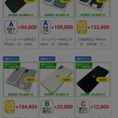
A
A
SS
94,800
109,800
132,800
￥
￥
￥
程度
程度が
未使用
が良
良い
品
い
【バッテリー100%】i
【バッテリー89%】iP
【未使用品】iPhone
Phone 16 128GB
hone 16 256GB
17 256GB ブラ
ブラック SIMフリ
ティール SIMフリ
ック SIMフリー ソ
ー ドコモ版
ー ドコモ版
フトバンク版
SIMフリー
SIMフリー
SIMフリー
SS
B
C
134,800
23,800
12,800
￥
￥
￥
未使用
多少の
傷汚れ
品
傷汚れ
目立つ