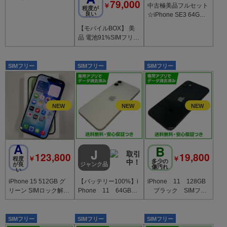
79,000
￥
中古極美品フルセット
(第3世代) 64GB ミッ
程度が
良い
☆iPhone SE3 64GB S
ドナイト
IMフリー ★全国スピ
【モバイルBOX】 美
ード発送
品 電池91%SIMフリー
iPhone15 128GB ブラ
ック
SIMフリー
SIMフリー
SIMフリー
A
B
J
123,800
19,800
￥
￥
程度
多少の
が良
ジャンク品
傷汚れ
い
iPhone 15 512GB グ
【バッテリー100%】i
iPhone 11 128GB
リーン SIMロック解除
Phone 11 64GB
ブラック SIMフリ
済
ホワイト SIMフリ
ー ソフトバンク版
ー au版
SIMフリー
SIMフリー
SIMフリー