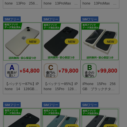
hone 13Pro 256G
hone 13ProMax 12
hone 13ProMax 25
B ゴールド SIMフ
8GB シルバー SIM
6GB シエラブルー
リー au版
フリー au版
SIMフリー
SIMフリー
SIMフリー
A
C
B
54,800
79,800
99,800
￥
￥
￥
程度が
傷汚れ
多少の
良い
目立つ
傷汚れ
【バッテリー87%】iP
【バッテリー85%】iP
iPhone 15Pro 256
hone 14 128GB
hone 15Pro 128G
GB ブラックチタニ
スターライト SIMフ
B ブラックチタニウ
ウム SIMフリー
リー
ム SIMフリー ドコ
モ版
SIMフリー
SIMフリー
SIMフリー