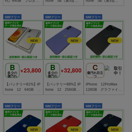
代）64GB プロダク
hone SE（第3世
hone SE（第3世
トレッド SIMフリ
代）64GB スターラ
代）128GB ミッドナ
ー au版
イト SIMフリー ド
イト SIMフリー ド
コモ版
コモ版
SIMフリー
SIMフリー
SIMフリー
B
B
C
23,800
32,800
￥
￥
多少の
多少の
傷汚れ目立
傷汚れ
傷汚れ
つ
【バッテリー81%】iP
【バッテリー88%】iP
iPhone 12ProMax
hone 12 64GB ホ
hone 12 256GB
128GB グラファイ
ワイト SIMフリー
パープル SIMフリー
ト SIMフリー au版
ソフトバンク版
SIMフリー
SIMフリー
SIMフリー