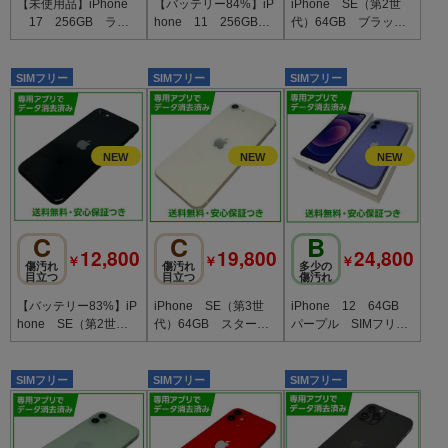
【未使用品】iPhone
【バッテリー84%】iP
iPhone SE（第2世
17 256GB ラベ
hone 11 256GB
代）64GB ブラッ
ンダー SIMフリー
ホワイト SIMフリ
ク SIMフリー ソフ
ー au版
トバンク版
SIMフリー
SIMフリー
SIMフリー
C
C
B
12,800
19,800
24,800
￥
￥
￥
傷汚れ
傷汚れ
多少の
目立つ
目立つ
傷汚れ
【バッテリー83%】iP
iPhone SE（第3世
iPhone 12 64GB
hone SE（第2世
代）64GB スターラ
パープル SIMフリ
代）64GB ブラッ
イト SIMフリー au
ー au版
ク SIMフリー au版
版
SIMフリー
SIMフリー
SIMフリー