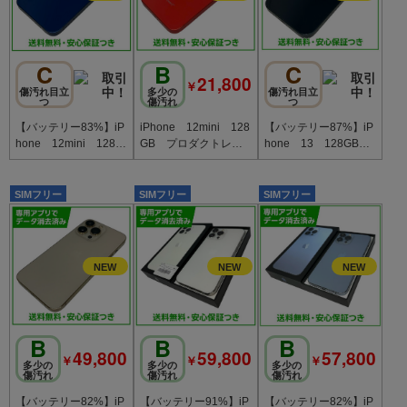
C
B
C
21,800
￥
傷汚れ目立
多少の
傷汚れ目立
つ
傷汚れ
つ
【バッテリー83%】iP
iPhone 12mini 128
【バッテリー87%】iP
hone 12mini 128G
GB プロダクトレッ
hone 13 128GB
B ブルー SIMフリ
ド SIMフリー ソフ
ミッドナイト SIMフ
ー au版
トバンク版
リー ドコモ版
SIMフリー
SIMフリー
SIMフリー
B
B
B
49,800
59,800
57,800
￥
￥
￥
多少の
多少の
多少の
傷汚れ
傷汚れ
傷汚れ
【バッテリー82%】iP
【バッテリー91%】iP
【バッテリー82%】iP