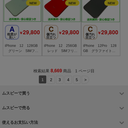
A
C
C
29,800
29,800
29,800
￥
￥
￥
程度が
傷汚れ
傷汚れ
良い
目立つ
目立つ
iPhone 12 128GB
iPhone 12 256GB
iPhone 12Pro 128
グリーン SIMフリ
レッド SIMフリ
GB グラファイト S
ー au版
ー ソフトバンク版
IMフリー au版
8,669
検索結果
商品 1 ページ目
1
2
3
4
5
>
ムスビーで買う
ムスビーで売る
使えるお支払い方法