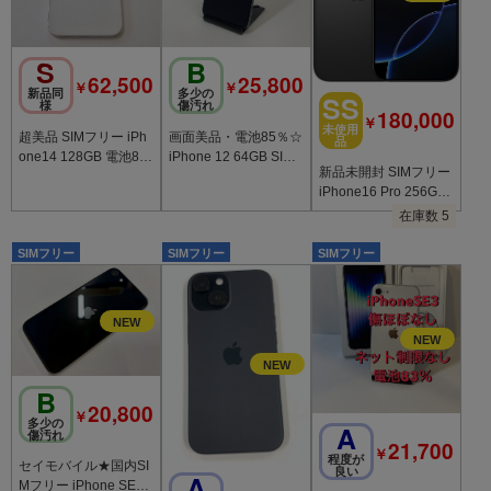
S
B
62,500
25,800
￥
￥
新品同
多少の
SS
様
傷汚れ
180,000
￥
未使用
超美品 SIMフリー iPh
画面美品・電池85％☆
品
one14 128GB 電池8
iPhone 12 64GB SIM
新品未開封 SIMフリー
8% スターライト 送料
フリー◆全国スピード
iPhone16 Pro 256GB
無料
発送◆2606
ブラック/メーカー保
在庫数 5
証１年
SIMフリー
SIMフリー
SIMフリー
B
20,800
￥
多少の
A
傷汚れ
21,700
￥
程度が
セイモバイル★国内SI
良い
A
Mフリー iPhone SE