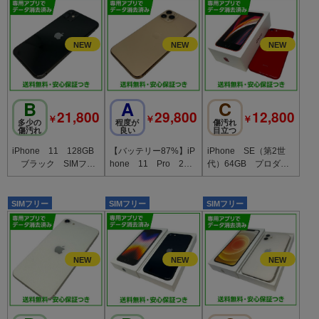
B
A
C
21,800
29,800
12,800
￥
￥
￥
多少の
程度が
傷汚れ
傷汚れ
良い
目立つ
iPhone 11 128GB
【バッテリー87%】iP
iPhone SE（第2世
ブラック SIMフリ
hone 11 Pro 256
代）64GB プロダク
ー ソフトバンク版
GB ゴールド SIMフ
トレッド SIMフリー
リー au版
SIMフリー
SIMフリー
SIMフリー