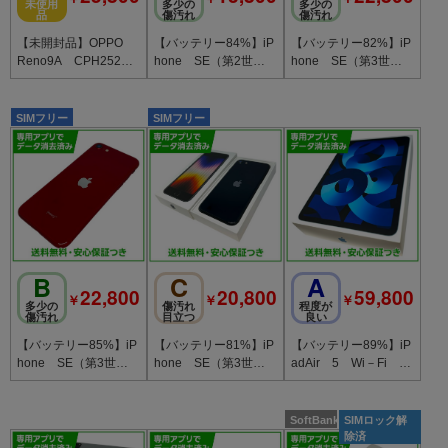
未使用
多少の
多少の
品
傷汚れ
傷汚れ
【未開封品】OPPO
【バッテリー84%】iP
【バッテリー82%】iP
Reno9A CPH2523
hone SE（第2世
hone SE（第3世
128GB ナイトブラ
代）64GB ブラッ
代）64GB ミッドナ
ック 楽天モバイル版
ク SIMフリー au版
イト SIMフリー au
版
SIMフリー
SIMフリー
B
C
A
22,800
20,800
59,800
￥
￥
￥
多少の
傷汚れ
程度が
傷汚れ
目立つ
良い
【バッテリー85%】iP
【バッテリー81%】iP
【バッテリー89%】iP
hone SE（第3世
hone SE（第3世
adAir 5 Wi－Fi 64
代）64GB プロダク
代）64GB ミッドナ
GB ブルー
トレッド
イト SIMフリー Y
モバイル版
SoftBank
SIMロック解
除済