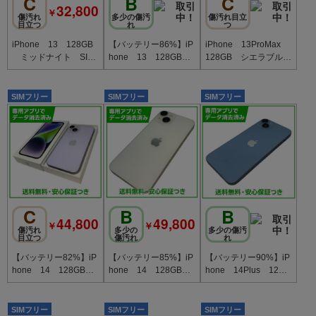
C
B
C
32,800
￥
傷汚れ
多少の傷汚
傷汚れ目立
目立つ
れ
つ
iPhone 13 128GB
【バッテリー86%】iP
iPhone 13ProMax
ミッドナイト SIM
hone 13 128GB
128GB シエラブル
フリー ソフトバンク
スターライト SIMフ
ー SIMフリー ドコ
版
リー
モ版
SIMフリー
SIMフリー
SIMフリー
C
B
B
44,800
49,800
￥
￥
傷汚れ
多少の
多少の傷汚
目立つ
傷汚れ
れ
【バッテリー82%】iP
【バッテリー85%】iP
【バッテリー90%】iP
hone 14 128GB
hone 14 128GB
hone 14Plus 128G
パープル SIMフリー
スターライト SIMフ
B ブルー SIMフリ
リー ソフトバンク版
ー au版
SIMフリー
SIMフリー
SIMフリー