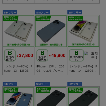
ー ソフトバンク版
IMフリー au版
ー 楽天モバイル版
SIMフリー
SIMフリー
SIMフリー
B
B
B
37,800
49,800
￥
￥
多少の
多少の
多少の傷汚
傷汚れ
傷汚れ
れ
【バッテリー85%】iP
iPhone 13Pro 256
【バッテリー97%】iP
hone 13 128GB
GB シエラブルー S
hone 14 128GB
スターライト SIMフ
IMフリー ドコモ版
スターライト SIMフ
リー ソフトバンク版
リー au版
SIMフリー
SIMフリー
SIMフリー