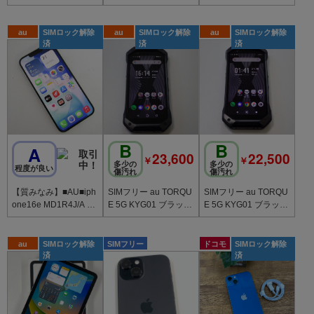
ne15 128GB ブラック
au
SIMロック解除
au
SIMロック解除
au
SIMロック解除
済
済
済
B
B
A
23,600
22,500
￥
￥
多少の
多少の
程度が良い
傷汚れ
傷汚れ
【質みなみ】■AU■iph
SIMフリー au TORQU
SIMフリー au TORQU
one16e MD1R4J/A 12
E 5G KYG01 ブラック
E 5G KYG01 ブラック
8GB ホワイト 〇判定■
送料無料
送料無料
美品
au
SIMロック解除
SIMフリー
ドコモ
SIMロック解除
済
済