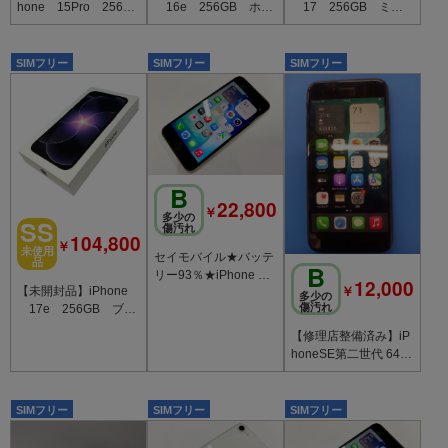
hone 15Pro 256G
16e 256GB ホワ
17 256GB ミス
B ブラックチタニウ
イト SIMフリー
トブルー SIMフリ
ム
ー ソフトバンク版
SIMフリー
SIMフリー
SIMフリー
B
22,800
￥
多少の
SS
傷汚れ
104,800
￥
未使用
セイモバイル★バッテ
品
B
リー93％★iPhone SE
12,000
￥
【未開封品】iPhone
(第3世代) 64GB スタ
多少の
傷汚れ
17e 256GB ブラ
ーライト
ック SIMフリー
【修理店整備済み】iP
honeSE第二世代 64G
B ブラック SIMフリ
ー
SIMフリー
SIMフリー
SIMフリー