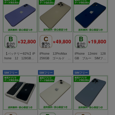
B
C
B
32,800
49,800
19,800
￥
￥
￥
多少の
傷汚れ
多少の
傷汚れ
目立つ
傷汚れ
【バッテリー82%】iP
iPhone 12ProMax
iPhone 12mini 128
hone 12 128GB
256GB ゴールド SI
GB ブルー SIMフリ
パープル SIMフリー
Mフリー ドコモ版
ー Yモバイル版
SIMフリー
SIMフリー
SIMフリー