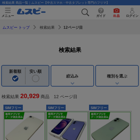
検索結果 商品一覧｜ムスビー【中古スマホ・中古タブレット専門のフリマ】
メニュー
ガイド
出品
ログイン
検索結果
12ページ目
ムスビー トップ
検索結果
新着順
安い順
絞込み
種別を選ぶ
20,929
検索結果
商品 12 ページ目
SIMフリー
SIMフリー
SIMフリー