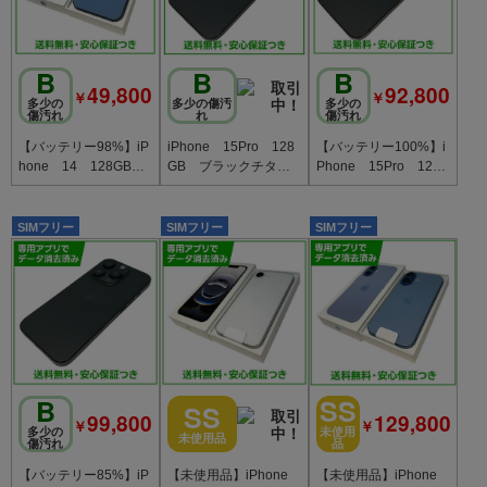
B
B
B
49,800
92,800
￥
￥
多少の
多少の傷汚
多少の
傷汚れ
れ
傷汚れ
【バッテリー98%】iP
iPhone 15Pro 128
【バッテリー100%】i
hone 14 128GB
GB ブラックチタニ
Phone 15Pro 128
ブルー SIMフリー
ウム SIMフリー ソ
GB ブラックチタニ
au版
フトバンク版
ウム
SIMフリー
SIMフリー
SIMフリー
B
SS
SS
99,800
129,800
￥
￥
多少の
未使用
未使用品
傷汚れ
品
【バッテリー85%】iP
【未使用品】iPhone
【未使用品】iPhone