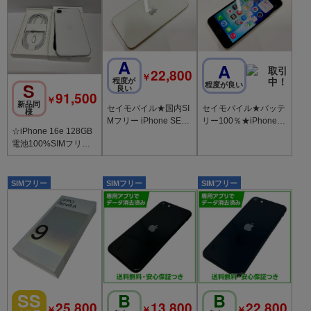
A
A
22,800
￥
程度が
S
程度が良い
良い
91,500
￥
新品同
セイモバイル★バッテ
セイモバイル★国内SI
様
リー100％★iPhone S
Mフリー iPhone SE
☆iPhone 16e 128GB
E(第3世代) 64GB スタ
(第3世代) 64GB スタ
電池100%SIMフリー
ーライト
ーライト
◆全国スピード発送◆
5338
SIMフリー
SIMフリー
SIMフリー
SS
B
B
25,800
13,800
22,800
￥
￥
￥