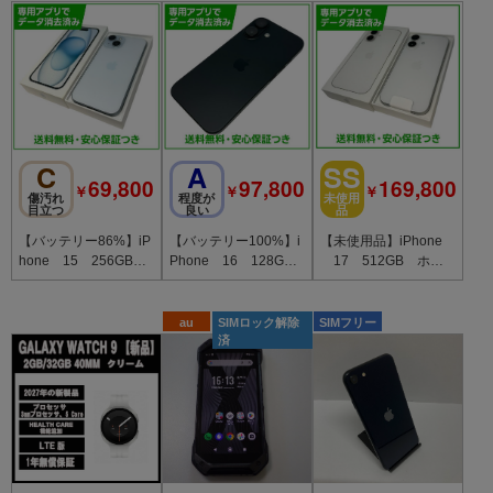
C
A
SS
69,800
97,800
169,800
￥
￥
￥
傷汚れ
程度が
未使用
目立つ
良い
品
【バッテリー86%】iP
【バッテリー100%】i
【未使用品】iPhone
hone 15 256GB
Phone 16 128GB
17 512GB ホワ
ブルー SIMフリー
ブラック SIMフリ
イト SIMフリー
ー au版
au
SIMロック解除
SIMフリー
済