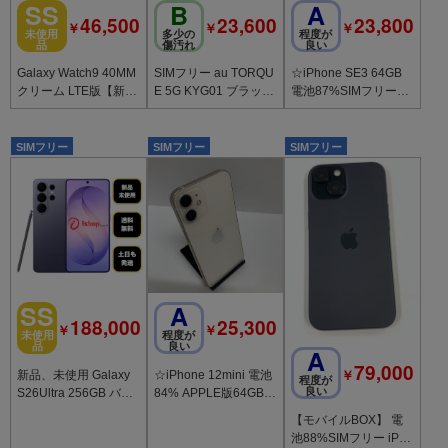
SS
B
A
46,500
23,600
23,800
￥
￥
￥
未使用
多少の
程度が
品
傷汚れ
良い
Galaxy Watch9 40MM
SIMフリー au TORQU
☆iPhone SE3 64GB
クリーム LTE版【新
E 5G KYG01 ブラック
電池87%SIMフリー◆
品】
送料無料
全国スピード発送◆94
53
SIMフリー
SIMフリー
SIMフリー
SS
A
188,000
25,300
￥
￥
未使用
程度が
品
良い
A
79,000
￥
新品、未使用 Galaxy
☆iPhone 12mini 電池
程度が
良い
S26Ultra 256GB バイ
84% APPLE版64GB
オレット 国内版 SIM
◆全国スピード発送◆
【モバイルBOX】 電
フリー発送無料
2798
池88%SIMフリー iPho