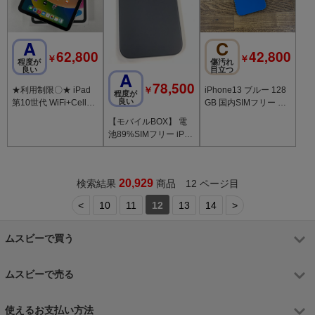
A
C
62,800
42,800
￥
￥
程度が
傷汚れ
良い
目立つ
A
78,500
￥
★利用制限〇★ iPad
iPhone13 ブルー 128
程度が
良い
第10世代 WiFi+Cellul
GB 国内SIMフリー 送
ar 64GB シルバー SIM
料無料
【モバイルBOX】 電
ロック解除済
池89%SIMフリー iPho
ne15 128GB ブラック
20,929
検索結果
商品 12 ページ目
<
10
11
12
13
14
>
ムスビーで買う
ムスビーで売る
使えるお支払い方法