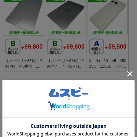
B
B
A
69,800
69,800
59,800
￥
￥
￥
多少の
多少の
程度が
傷汚れ
傷汚れ
良い
【バッテリー86%】iP
【バッテリー91%】iP
Xperia 10 VII A50
adPro 第3世代 11
admini 7 Wi－Fi
2SO 128GB ホワイ
インチ Wi－Fi 128
128GB スペースグレ
ト SIMフリー ソフ
GB シルバー
イ
トバンク版
SIMフリー
SIMフリー
SIMフリー
B
C
B