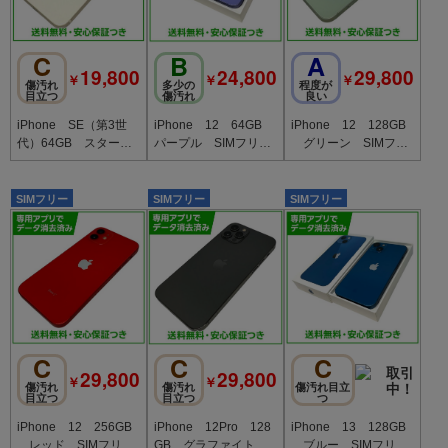
C
B
A
19,800
24,800
29,800
￥
￥
￥
傷汚れ
多少の
程度が
目立つ
傷汚れ
良い
iPhone SE（第3世
iPhone 12 64GB
iPhone 12 128GB
代）64GB スターラ
パープル SIMフリ
グリーン SIMフリ
イト SIMフリー au
ー au版
ー au版
版
SIMフリー
SIMフリー
SIMフリー
C
C
C
29,800
29,800
￥
￥
傷汚れ
傷汚れ
傷汚れ目立
目立つ
目立つ
つ
iPhone 12 256GB
iPhone 12Pro 128
iPhone 13 128GB
レッド SIMフリ
GB グラファイト S
ブルー SIMフリ