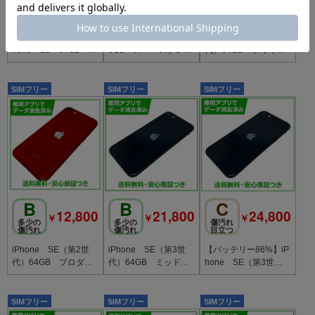
21,800
12,800
￥
￥
多少の傷汚
傷汚れ
多少の
れ
目立つ
傷汚れ
【バッテリー87%】iP
iPhone 11 Pro 25
iPhone SE（第2世
hone 11 64GB ブ
6GB スペースグレ
代）64GB ホワイ
ラック SIMフリー
イ SIMフリー au版
ト SIMフリー Yモ
ドコモ版
バイル版
SIMフリー
SIMフリー
SIMフリー
B
B
C
12,800
21,800
24,800
￥
￥
￥
多少の
多少の
傷汚れ
傷汚れ
傷汚れ
目立つ
iPhone SE（第2世
iPhone SE（第3世
【バッテリー86%】iP
代）64GB プロダク
代）64GB ミッドナ
hone SE（第3世
トレッド SIMフリ
イト SIMフリー au
代）128GB ミッドナ
ー ソフトバンク版
版
イト
SIMフリー
SIMフリー
SIMフリー