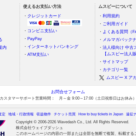
使えるお支払い方法
ムスビーについて
）
クレジットカード
利用規約
ご利用ガイド
コンビニ支払い
よくある質問（F
PayPay
る
メルマガバック
インターネットバンキング
案内
法人様向け 中古
【ムスビー法人
ATM支払い
サイトマップ
カテゴリ一覧
ムスビー X ア
お問合せフォーム
カスタマーサポート営業時間： 月～金 9:00～17:00（土日祝祭日はお休み
査定
地域・行政情報
収益物件
チケット売買
How to buy tickets in Japan
遠征
Copyright © 2006-2026 Wavedash Co., Ltd. All Rights Reserved.
株式会社ウェイブダッシュ
このホームページの内容の一部または全部を無断で複製、転載する