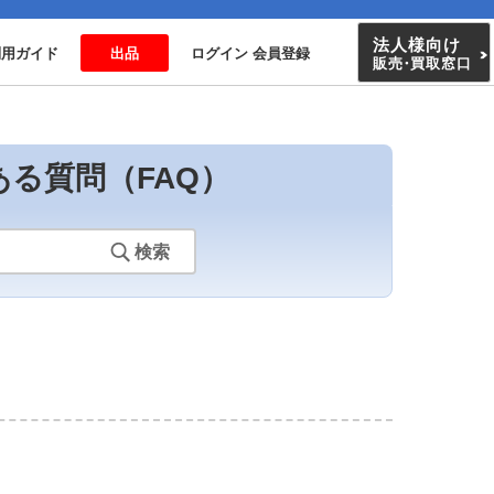
法人様向け
利用ガイド
出品
ログイン 会員登録
販売
・
買取窓口
ある質問（FAQ）
検索