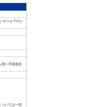
ンモールアサヒ
を買い手様負担
。
については一切