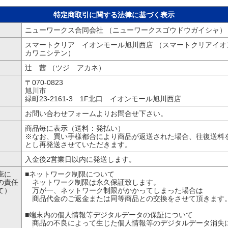
特定商取引に関する法律に基づく表示
ニューワークス合同会社 （ニューワークスゴウドウガイシャ）
スマートクリア イオンモール旭川西店 （スマートクリアイオ
カワニシテン）
辻 茜 （ツジ アカネ）
〒070-0823
旭川市
緑町23-2161-3 1F北口 イオンモール旭川西店
お問い合わせフォームよりお問合せ下さい。
商品毎に表示（送料：発払い）
※なお、買い手様都合により商品が返送された場合、往復送料
とし再発送させていただきます。
入金後2営業日以内に発送します。
疵に
■ネットワーク制限について
の責任
ネットワーク制限は永久保証致します。
て）
万が一、ネットワーク制限がかかってしまった場合は
商品代金のご返金または同等商品との交換をさせて頂きます
■端末内の個人情報等デジタルデータの保証について
商品の不良によって生じた個人情報等のデジタルデータ消失