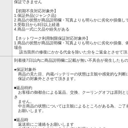
保証できません
【初期不良対応対象外】
1.保証外品(ジャンク品)
2.商品の状態が商品説明欄・写真よりも明らかに劣化や損傷し
3.受取日から8日以上経過
4.商品一式に欠品や紛失がある
【ネットワーク利用制限保証対応対象外】
1.商品の状態が商品説明欄・写真よりも明らかに劣化や損傷、
場合
該当箇所の修復にかかる代金を除いた分をご返金とさせて頂
到着後7日以内に商品説明欄に記載が無い不具合が発生したも
●保証対象外
商品の見た目、内蔵バッテリーの状態は主観や感覚的な判断
保証の対象外とさせて頂きます。
■返品特約
お客様の御都合による返品、交換、クーリングオフは原則と
き
ません。
中古商品の状態については主観によるところがある為、ご了
お願いします。
■返品時
返送前にご連絡をお願いします