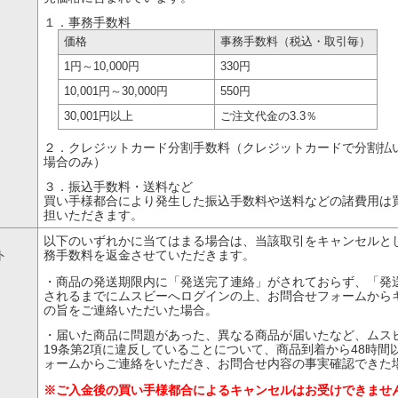
１．事務手数料
価格
事務手数料
（税込・取引毎）
1円
～10,000円
330円
10,001円
～30,000円
550円
30,001円以上
ご注文代金の
3.3％
２．クレジットカード分割手数料（クレジットカードで分割払
場合のみ）
３．振込手数料・送料など
買い手様都合により発生した振込手数料や送料などの諸費用は
担いただきます。
以下のいずれかに当てはまる場合は、当該取引をキャンセルと
ト
務手数料を返金させていただきます。
・商品の発送期限内に「発送完了連絡」がされておらず、「発
されるまでにムスビーへログインの上、お問合せフォームから
の旨をご連絡いただいた場合。
・届いた商品に問題があった、異なる商品が届いたなど、ムス
19条第2項に違反していることについて、商品到着から48時間
ォームからご連絡をいただき、お問合せ内容の事実確認できた
※ご入金後の買い手様都合によるキャンセルはお受けできませ