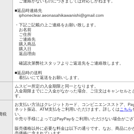
ご連絡がないものにつきましては対応しかねます。
■返品時連絡先
iphoneclear.aeonasahikawanishi@gmail.com
・下記ご記載の上ご連絡をお願い致します。
お名前
ご住所
ご連絡先
購入商品
購入日
返品理由
確認次第弊社スタッフよりご返送先をご連絡致します。
■返品時の送料
着払いにて返送をお願いします。
ムスビー所定の入金期限と同一となります。
入金期限までにご入金がなかった場合、ご注文はキャンセルと
す。
、
お支払い方法はクレジットカード、コンビニエンスストア、Pay
ネット振込、ATM支払をご利用いただけます。詳しくは
こちら
費税
い。
※売り手様によってはPayPayをご利用いただけない場合がご
販売価格以外に必要な料金は以下の通りです。なお、商品にか
売価格に含まれています。