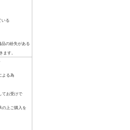
ている
備品の紛失がある
きます。
の
による為
してお受けで
承の上ご購入を