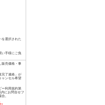
いを選択された
買い手様にご負
し販売価格・事
送完了連絡」が
キャンセル希望
ビー利用規約第
以内にお問合せフ
場合。
ん。