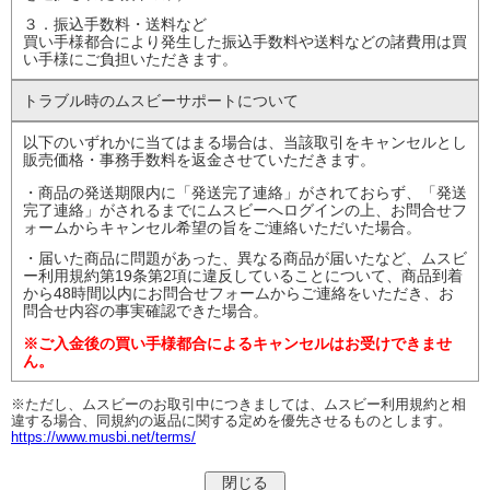
３．振込手数料・送料など
買い手様都合により発生した振込手数料や送料などの諸費用は買
い手様にご負担いただきます。
トラブル時の
ムスビーサポート
について
以下のいずれかに当てはまる場合は、当該取引をキャンセルとし
販売価格・事務手数料を返金させていただきます。
・商品の発送期限内に「発送完了連絡」がされておらず、「発送
完了連絡」がされるまでにムスビーへログインの上、お問合せフ
ォームからキャンセル希望の旨をご連絡いただいた場合。
・届いた商品に問題があった、異なる商品が届いたなど、ムスビ
ー利用規約第19条第2項に違反していることについて、商品到着
から48時間以内にお問合せフォームからご連絡をいただき、お
問合せ内容の事実確認できた場合。
※ご入金後の買い手様都合によるキャンセルはお受けできませ
ん。
※ただし、ムスビーのお取引中につきましては、ムスビー利用規約と相
違する場合、同規約の返品に関する定めを優先させるものとします。
https://www.musbi.net/terms/