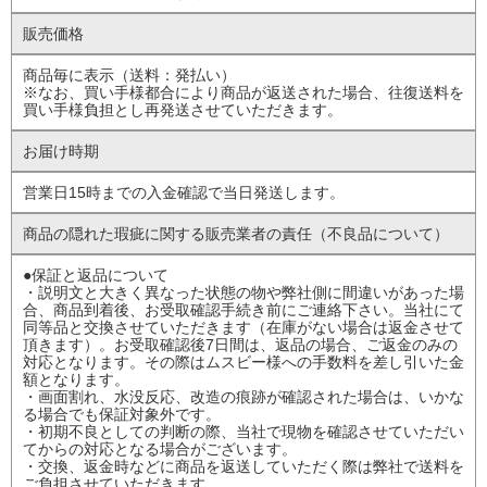
販売価格
商品毎に表示（送料：発払い）
※なお、買い手様都合により商品が返送された場合、往復送料を
買い手様負担とし再発送させていただきます。
お届け時期
営業日15時までの入金確認で当日発送します。
商品の隠れた瑕疵に
関する販売業者の責任
（不良品について）
●保証と返品について
・説明文と大きく異なった状態の物や弊社側に間違いがあった場
合、商品到着後、お受取確認手続き前にご連絡下さい。当社にて
同等品と交換させていただきます（在庫がない場合は返金させて
頂きます）。お受取確認後7日間は、返品の場合、ご返金のみの
対応となります。その際はムスビー様への手数料を差し引いた金
額となります。
・画面割れ、水没反応、改造の痕跡が確認された場合は、いかな
る場合でも保証対象外です。
・初期不良としての判断の際、当社で現物を確認させていただい
てからの対応となる場合がございます。
・交換、返金時などに商品を返送していただく際は弊社で送料を
ご負担させていただきます。