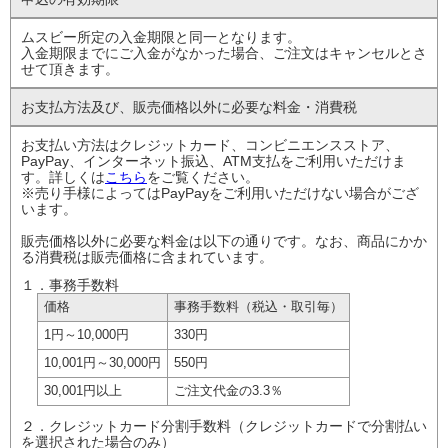
ムスビー所定の入金期限と同一となります。
入金期限までにご入金がなかった場合、ご注文はキャンセルとさ
せて頂きます。
お支払方法及び、
販売価格以外に
必要な料金・消費税
お支払い方法はクレジットカード、コンビニエンスストア、
PayPay、インターネット振込、ATM支払をご利用いただけま
す。詳しくは
こちら
をご覧ください。
※売り手様によってはPayPayをご利用いただけない場合がござ
います。
販売価格以外に必要な料金は以下の通りです。なお、商品にかか
る消費税は販売価格に含まれています。
１．事務手数料
価格
事務手数料
（税込・取引毎）
1円
～10,000円
330円
10,001円
～30,000円
550円
30,001円以上
ご注文代金の
3.3％
２．クレジットカード分割手数料（クレジットカードで分割払い
を選択された場合のみ）