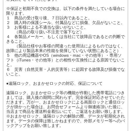
※保証と初期不良での交換は、以下の条件を満たしている場合に
限ります。
１ 商品の受け取り後、７日以内であること。
２ 購入時の保護シール、付属品などに損傷、欠品がないこと。
３ お客様による不適当な扱いがないこと。
（商品の取り扱い不注意で落下など）
４ 各製品メーカー、もしくは当社にて故障品であるとの判断で
きること。
（製品仕様やお客様の間違った使用法によるものではなく、
故障により製品本来の性能を発揮していない状態にあること）
５ 他の周辺機器やOS（windows・mac・その他等）・専用ソ
フト（iTunes・その他等）との相性や互換性による原因でないこ
と。
６ 災害（自然災害・人的災害等）に起因する故障及び損傷でな
いこと。
●遠隔ロック、おまかせロックの対応、保証について
遠隔ロック、おまかせロック等の機能が作動した携帯電話につき
ましては、購入後の期間に関わらず、完全保証対応させていたた
だきます。万が一、おまかせロックによる画面ロックと通信ロッ
クが掛かった場合は、お問合せフォームより御連絡頂いた後に、
当店まで商品を運送料金着払いにて、ご返送をお願い致します。
※おまかせロック、遠隔ロックの解除の際、データが初期化され
ます。データの保障は致しかねますので、外部メモリー等へのバ
ックアップをお願い致します。