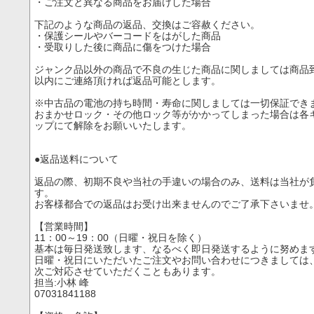
・ご注文と異なる商品をお届けした場合
下記のような商品の返品、交換はご容赦ください。
・保護シールやバーコードをはがした商品
・受取りした後に商品に傷をつけた場合
ジャンク品以外の商品で不良の生じた商品に関しましては商品
以内にご連絡頂ければ返品可能とします。
※中古品の電池の持ち時間・寿命に関しましては一切保証でき
おまかせロック・その他ロック等がかかってしまった場合は各
ップにて解除をお願いいたします。
●返品送料について
返品の際、初期不良や当社の手違いの場合のみ、送料は当社が
す。
お客様都合での返品はお受け出来ませんのでご了承下さいませ
【営業時間】
11：00～19：00（日曜・祝日を除く）
基本は毎日発送致します、なるべく即日発送するように努めま
日曜・祝日にいただいたご注文やお問い合わせにつきましては
次ご対応させていただくこともあります。
担当:小林 峰
07031841188