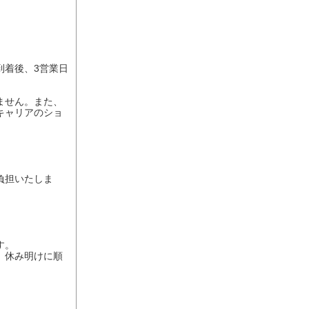
到着後、3営業日
ません。また、
キャリアのショ
負担いたしま
。
す。
、休み明けに順