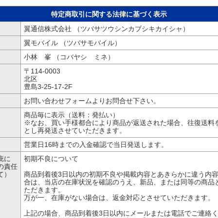
特定商取引に関する法律に基づく表示
翼通信株式会社 （ツバサツウシンカブシキカイシャ）
翼モバイル （ツバサモバイル）
小林 峯 （コバヤシ ミネ）
〒114-0003
北区
豊島3-25-17-2F
お問い合わせフォームよりお問合せ下さい。
商品毎に表示（送料：発払い）
※なお、買い手様都合により商品が返送された場合、往復送料
とし再発送させていただきます。
営業日16時までの入金確認で当日発送します。
疵に
初期不良について
の責任
て）
商品到着後3日以内の初期不良や掲載内容とあきらかに違う内
合は、当店の在庫状況を確認のうえ、新品、または同等の商品
ただきます。
万が一、在庫がない場合は、返金対応とさせていただきます。
上記の場合、商品到着後3日以内にメールまたは電話でご連絡