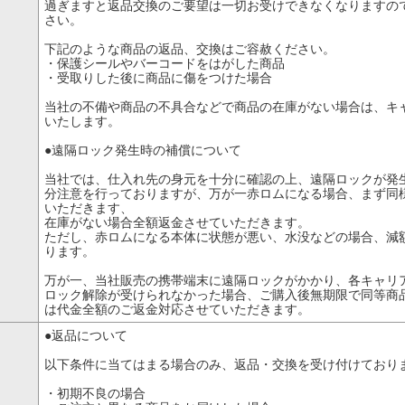
過ぎますと返品交換のご要望は一切お受けできなくなりますの
さい。
下記のような商品の返品、交換はご容赦ください。
・保護シールやバーコードをはがした商品
・受取りした後に商品に傷をつけた場合
当社の不備や商品の不具合などで商品の在庫がない場合は、キ
いたします。
●遠隔ロック発生時の補償について
当社では、仕入れ先の身元を十分に確認の上、遠隔ロックが発
分注意を行っておりますが、万が一赤ロムになる場合、まず同
いただきます、
在庫がない場合全額返金させていただきます。
ただし、赤ロムになる本体に状態が悪い、水没などの場合、減
ります。
万が一、当社販売の携帯端末に遠隔ロックがかかり、各キャリ
ロック解除が受けられなかった場合、ご購入後無期限で同等商
は代金全額のご返金対応させていただきます。
●返品について
以下条件に当てはまる場合のみ、返品・交換を受け付けており
・初期不良の場合