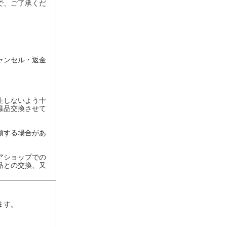
で、ご了承くだ
ャンセル・返金
生しないよう十
様品交換させて
額する場合があ
アショップでの
品との交換、又
ます。