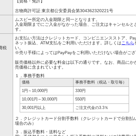
【資格・免許】
古物商許可証:東京都公安委員会第304362320221号
ムスビー所定の入金期限と同一となります。
入金期限までにご入金がなかった場合、ご注文はキャンセルと
す。
、
お支払い方法はクレジットカード、コンビニエンスストア、Pay
ネット振込、ATM支払をご利用いただけます。詳しくは
こちら
費税
い。
※売り手様によってはPayPayをご利用いただけない場合がご
販売価格以外に必要な料金は以下の通りです。なお、商品にか
売価格に含まれています。
１．事務手数料
価格
事務手数料
（税込・取引毎）
1円
～10,000円
330円
10,001円
～30,000円
550円
30,001円以上
ご注文代金の
3.3％
２．クレジットカード分割手数料（クレジットカードで分割払
場合のみ）
３．振込手数料・送料など