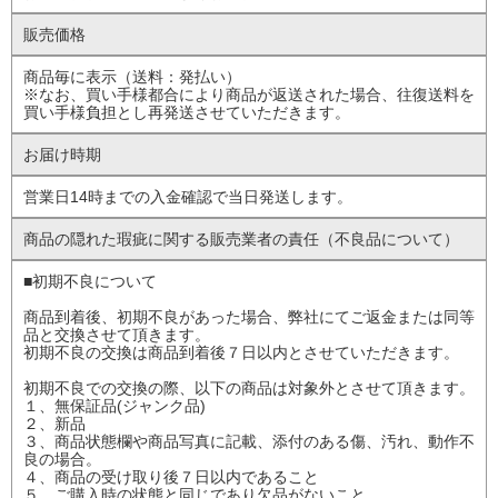
販売価格
商品毎に表示（送料：発払い）
※なお、買い手様都合により商品が返送された場合、往復送料を
買い手様負担とし再発送させていただきます。
お届け時期
営業日14時までの入金確認で当日発送します。
商品の隠れた瑕疵に
関する販売業者の責任
（不良品について）
■初期不良について
商品到着後、初期不良があった場合、弊社にてご返金または同等
品と交換させて頂きます。
初期不良の交換は商品到着後７日以内とさせていただきます。
初期不良での交換の際、以下の商品は対象外とさせて頂きます。
１、無保証品(ジャンク品)
２、新品
３、商品状態欄や商品写真に記載、添付のある傷、汚れ、動作不
良の場合。
４、商品の受け取り後７日以内であること
５、ご購入時の状態と同じであり欠品がないこと。