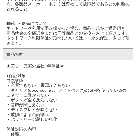
６、各製品メーカー、もしくは弊社にて故障品であるとの判断の
とれること
■保証・返品について
ネットワーク利用制限が掛かった場合、商品一式をご返送頂き、
商品代金の全額返金または同等商品との交換をさせて頂きます。
ネットワーク制限保証の期間については、「永久保証」させて頂
きます。
返品特約
★安心、充実の当社1年保証★
●保証対象
自然故障
・充電できない、電源が入らない
・キャリア(docomo、au、ソフトバンク)のSIMを使っているの
にネットに繋がらない
・ボタンが全く反応しない
・音声が聞こえない
・ディスプレイが映らない
・破損による画面割れ
・バッテリーの著しい劣化
保証対応の内容
「修理」