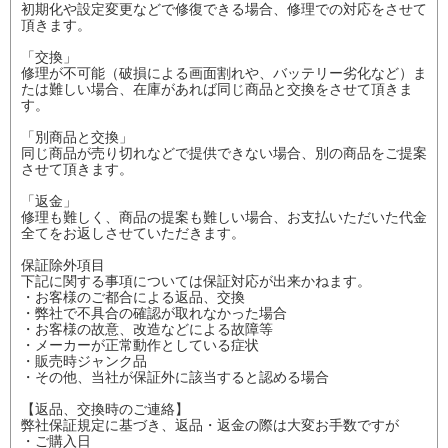
初期化や設定変更などで修復できる場合、修理での対応をさせて
頂きます。
「交換」
修理が不可能（破損による画面割れや、バッテリー劣化など）ま
たは難しい場合、在庫があれば同じ商品と交換をさせて頂きま
す。
「別商品と交換」
同じ商品が売り切れなどで提供できない場合、別の商品をご提案
させて頂きます。
「返金」
修理も難しく、商品の提案も難しい場合、お支払いただいた代金
全てをお返しさせていただきます。
保証除外項目
下記に関する事項については保証対応が出来かねます。
・お客様のご都合による返品、交換
・弊社で不具合の確認が取れなかった場合
・お客様の故意、改造などによる故障等
・メーカーが正常動作としている症状
・販売時ジャンク品
・その他、当社が保証外に該当すると認める場合
【返品、交換時のご連絡】
弊社保証規定に基づき、返品・返金の際は大変お手数ですが
・ご購入日