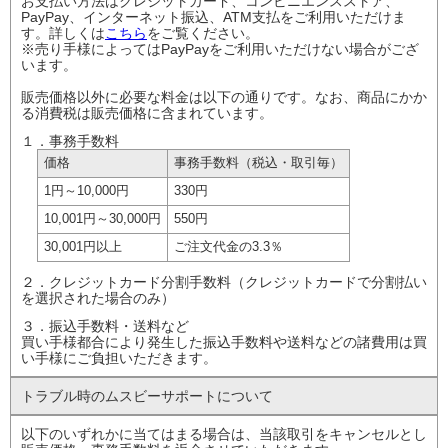
お支払い方法はクレジットカード、コンビニエンスストア、
PayPay、インターネット振込、ATM支払をご利用いただけま
す。詳しくは
こちら
をご覧ください。
※売り手様によってはPayPayをご利用いただけない場合がござ
います。
販売価格以外に必要な料金は以下の通りです。なお、商品にかか
る消費税は販売価格に含まれています。
１．事務手数料
価格
事務手数料
（税込・取引毎）
1円
～10,000円
330円
10,001円
～30,000円
550円
30,001円以上
ご注文代金の
3.3％
２．クレジットカード分割手数料（クレジットカードで分割払い
を選択された場合のみ）
３．振込手数料・送料など
買い手様都合により発生した振込手数料や送料などの諸費用は買
い手様にご負担いただきます。
トラブル時の
ムスビーサポート
について
以下のいずれかに当てはまる場合は、当該取引をキャンセルとし