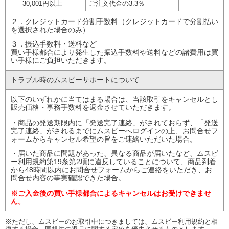
30,001円以上
ご注文代金の
3.3％
２．クレジットカード分割手数料（クレジットカードで分割払い
を選択された場合のみ）
３．振込手数料・送料など
買い手様都合により発生した振込手数料や送料などの諸費用は買
い手様にご負担いただきます。
トラブル時の
ムスビーサポート
について
以下のいずれかに当てはまる場合は、当該取引をキャンセルとし
販売価格・事務手数料を返金させていただきます。
・商品の発送期限内に「発送完了連絡」がされておらず、「発送
完了連絡」がされるまでにムスビーへログインの上、お問合せフ
ォームからキャンセル希望の旨をご連絡いただいた場合。
・届いた商品に問題があった、異なる商品が届いたなど、ムスビ
ー利用規約第19条第2項に違反していることについて、商品到着
から48時間以内にお問合せフォームからご連絡をいただき、お
問合せ内容の事実確認できた場合。
※ご入金後の買い手様都合によるキャンセルはお受けできませ
ん。
※ただし、ムスビーのお取引中につきましては、ムスビー利用規約と相