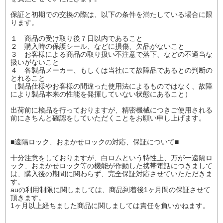
保証と初期での交換の際は、以下の条件を満たしている場合に限
ります。
１ 商品の受け取り後７日以内であること
２ 購入時の保護シール、などに損傷、欠品がないこと
３ お客様による商品の取り扱い不注意で落下、などの不適当な
扱いがないこと
４ 各製品メーカー、もしくは当社にて故障品であるとの判断の
とれること
（製品仕様やお客様の間違った使用法によるものではなく、故障
により製品本来の性能を発揮していない状態にあること）
出荷前に検品を行っておりますが、精密機械につきご使用される
前にきちんと確認をしていただくことをお願い申し上げます。
■遠隔ロック、おまかせロックの対応、保証について■
十分注意をしておりますが、白ロムという特性上、万が一遠隔ロ
ック、おまかせロック等の機能が作動した携帯電話につきまして
は、購入後の期間に関わらず、完全保証対応させていたただきま
す。
auの利用制限に関しましては、商品到着後1ヶ月間の保証させて
頂きます。
1ヶ月以上経ちました商品に関しましては責任を負いかねます。