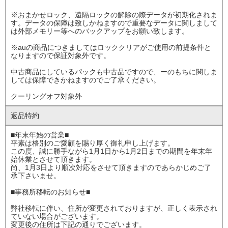
※おまかせロック、遠隔ロックの解除の際データが初期化されま
す。データの保障は致しかねますので重要なデータに関しまして
は外部メモリー等へのバックアップをお願い致します。
※auの商品につきましてはロッククリアがご使用の前提条件と
なりますので保証対象外です。
中古商品にしているパックも中古品ですので、ーのもちに関しま
しては保障できかねますのでご了承ください。
クーリングオフ対象外
返品特約
■年末年始の営業■
平素は格別のご愛顧を賜り厚く御礼申し上げます。
この度、誠に勝手ながら1月1日から1月2日までの期間を年末年
始休業とさせて頂きます。
尚、1月3日より順次対応をさせて頂きますのであらかじめご了
承下さいませ。
■事務所移転のお知らせ■
弊社移転に伴い、住所が変更されておりますが、正しく表示され
ていない場合がございます。
変更後の住所は下記の通りでございます。