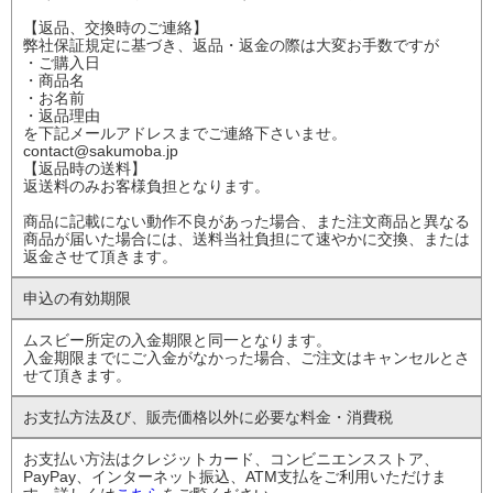
【返品、交換時のご連絡】
弊社保証規定に基づき、返品・返金の際は大変お手数ですが
・ご購入日
・商品名
・お名前
・返品理由
を下記メールアドレスまでご連絡下さいませ。
contact@sakumoba.jp
【返品時の送料】
返送料のみお客様負担となります。
商品に記載にない動作不良があった場合、また注文商品と異なる
商品が届いた場合には、送料当社負担にて速やかに交換、または
返金させて頂きます。
申込の有効期限
ムスビー所定の入金期限と同一となります。
入金期限までにご入金がなかった場合、ご注文はキャンセルとさ
せて頂きます。
お支払方法及び、
販売価格以外に
必要な料金・消費税
お支払い方法はクレジットカード、コンビニエンスストア、
PayPay、インターネット振込、ATM支払をご利用いただけま