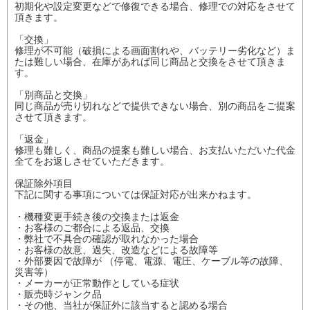
初期化や設定変更などで修復できる場合、修理での対応をさせて
頂きます。
「交換」
修理が不可能（破損による画面割れや、バッテリー劣化など）ま
たは難しい場合、在庫があれば同じ商品と交換をさせて頂きま
す。
「別商品と交換」
同じ商品が売り切れなどで提供できない場合、別の商品をご提案
させて頂きます。
「返金」
修理も難しく、商品の提案も難しい場合、お支払いただいた代金
全てをお返しさせていただきます。
保証除外項目
下記に関する事項については保証対応が出来かねます。
・機種変更手続き後の交換または返金
・お客様のご都合による返品、交換
・弊社で不具合の確認が取れなかった場合
・お客様の故意、過失、改造などによる故障等
・外部要因で故障が （停電、電源、電圧、ケーブル等の故障、
災害等）
・メーカーが正常動作としている症状
・販売時ジャンク品
・その他、当社が保証外に該当すると認める場合