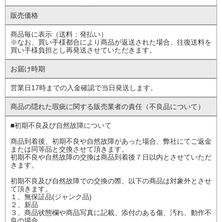
販売価格
商品毎に表示（送料：発払い）
※なお、買い手様都合により商品が返送された場合、往復送料を
買い手様負担とし再発送させていただきます。
お届け時期
営業日17時までの入金確認で当日発送します。
商品の隠れた瑕疵に
関する販売業者の責任
（不良品について）
■初期不良及び自然故障について
商品到着後、初期不良や自然故障があった場合、弊社にてご返金
または同等品と交換させて頂きます。
初期不良や自然故障の交換は商品到着後７日以内とさせていただ
きます。
初期不良及び自然故障での交換の際、以下の商品は対象外とさせ
て頂きます。
１、無保証品(ジャンク品)
２、新品
３、商品状態欄や商品写真に記載、添付のある傷、汚れ、動作不
良の場合。