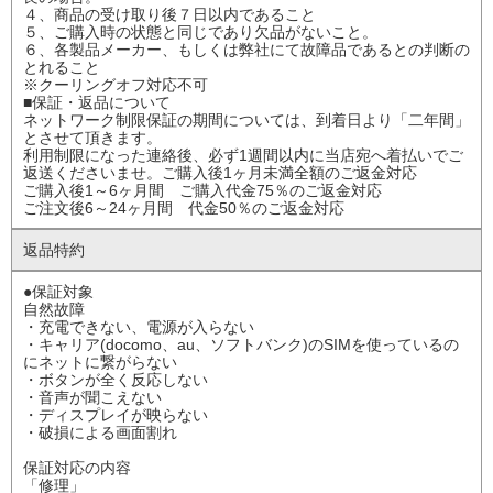
４、商品の受け取り後７日以内であること
５、ご購入時の状態と同じであり欠品がないこと。
６、各製品メーカー、もしくは弊社にて故障品であるとの判断の
とれること
※クーリングオフ対応不可
■保証・返品について
ネットワーク制限保証の期間については、到着日より「二年間」
とさせて頂きます。
利用制限になった連絡後、必ず1週間以内に当店宛へ着払いでご
返送くださいませ。ご購入後1ヶ月未満全額のご返金対応
ご購入後1～6ヶ月間 ご購入代金75％のご返金対応
ご注文後6～24ヶ月間 代金50％のご返金対応
返品特約
●保証対象
自然故障
・充電できない、電源が入らない
・キャリア(docomo、au、ソフトバンク)のSIMを使っているの
にネットに繋がらない
・ボタンが全く反応しない
・音声が聞こえない
・ディスプレイが映らない
・破損による画面割れ
保証対応の内容
「修理」