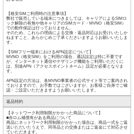
【格安SIMご利用時の注意事項】
弊社で販売している端末につきましては、キャリアによるSIMロ
ック解除の有無や他キャリアのSIMカード・MVNO（格安SIM）
での動作保証は行っておりません。
そのため、これらの理由による交換・返品対応はお受けいたしか
ねますこと、あらかじめご了承くださいますようお願いいたしま
す。
【SIMフリー端末におけるAPN設定について】
MVNO（格安SIM）をご利用の場合、通話設定は特に不要です
が、インターネット通信やテザリング機能をご利用いただくに
は、別途APN（アクセスポイントネーム）設定が必要となりま
す。
APN設定の方法は、各MVNO事業者の公式サイト等でご案内され
ておりますので、お手数ではございますが、お客様ご自身でご確
認・ご設定いただきますようお願いいたします。
返品特約
【ネットワーク利用制限がかかった商品について】
■赤ロム補償有がある商品について
商品にネットワーク利用制限がかかった場合は、商品一式をご返
送いただいたうえで、同等品との交換またはご返金にて対応させ
ていただきます。