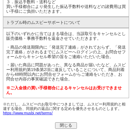
３．振込手数料・送料など
買い手様都合により発生した振込手数料や送料などの諸費用は買
い手様にご負担いただきます。
トラブル時の
ムスビーサポート
について
以下のいずれかに当てはまる場合は、当該取引をキャンセルとし
販売価格・事務手数料を返金させていただきます。
・商品の発送期限内に「発送完了連絡」がされておらず、「発送
完了連絡」がされるまでにムスビーへログインの上、お問合せフ
ォームからキャンセル希望の旨をご連絡いただいた場合。
・届いた商品に問題があった、異なる商品が届いたなど、ムスビ
ー利用規約第19条第2項に違反していることについて、商品到着
から48時間以内にお問合せフォームからご連絡をいただき、お
問合せ内容の事実確認できた場合。
※ご入金後の買い手様都合によるキャンセルはお受けできませ
ん。
※ただし、ムスビーのお取引中につきましては、ムスビー利用規約と相
違する場合、同規約の返品に関する定めを優先させるものとします。
https://www.musbi.net/terms/