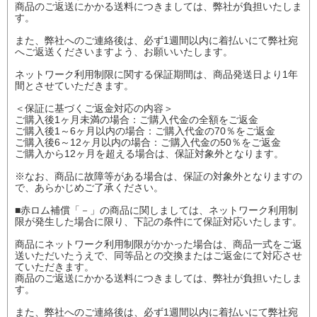
商品のご返送にかかる送料につきましては、弊社が負担いたしま
す。
また、弊社へのご連絡後は、必ず1週間以内に着払いにて弊社宛
へご返送くださいますよう、お願いいたします。
ネットワーク利用制限に関する保証期間は、商品発送日より1年
間とさせていただきます。
＜保証に基づくご返金対応の内容＞
ご購入後1ヶ月未満の場合：ご購入代金の全額をご返金
ご購入後1～6ヶ月以内の場合：ご購入代金の70％をご返金
ご購入後6～12ヶ月以内の場合：ご購入代金の50％をご返金
ご購入から12ヶ月を超える場合は、保証対象外となります。
※なお、商品に故障等がある場合は、保証の対象外となりますの
で、あらかじめご了承ください。
■赤ロム補償「－」の商品に関しましては、ネットワーク利用制
限が発生した場合に限り、下記の条件にて保証対応いたします。
商品にネットワーク利用制限がかかった場合は、商品一式をご返
送いただいたうえで、同等品との交換またはご返金にて対応させ
ていただきます。
商品のご返送にかかる送料につきましては、弊社が負担いたしま
す。
また、弊社へのご連絡後は、必ず1週間以内に着払いにて弊社宛