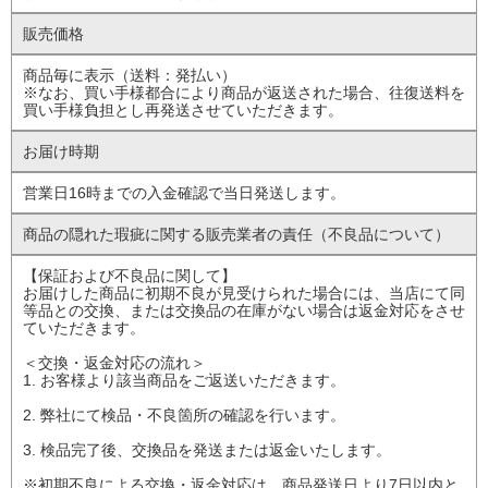
販売価格
商品毎に表示（送料：発払い）
※なお、買い手様都合により商品が返送された場合、往復送料を
買い手様負担とし再発送させていただきます。
お届け時期
営業日16時までの入金確認で当日発送します。
商品の隠れた瑕疵に
関する販売業者の責任
（不良品について）
【保証および不良品に関して】
お届けした商品に初期不良が見受けられた場合には、当店にて同
等品との交換、または交換品の在庫がない場合は返金対応をさせ
ていただきます。
＜交換・返金対応の流れ＞
1. お客様より該当商品をご返送いただきます。
2. 弊社にて検品・不良箇所の確認を行います。
3. 検品完了後、交換品を発送または返金いたします。
※初期不良による交換・返金対応は、商品発送日より7日以内と