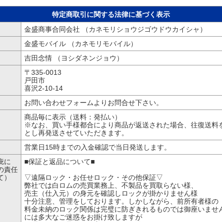
特定商取引に関する法律に基づく表示
金盛商事合同会社 （カネモリショウジゴウドウカイシャ）
金盛モバイル （カネモリモバイル）
吉田念情 （ヨシダネンジョウ）
〒335-0013
戸田市
喜沢2-10-14
お問い合わせフォームよりお問合せ下さい。
商品毎に表示（送料：発払い）
※なお、買い手様都合により商品が返送された場合、往復送料
とし再発送させていただきます。
営業日15時までの入金確認で当日発送します。
疵に
■保証と返品について■
の責任
て）
▽遠隔ロック・お任せロック・その他保証▽
弊社では白ロムの売買業務上、不製品を買取らない様、
売主（仕入元）の身元を確認しロックが掛かりません様
十分注意、管理をしております。しかしながら、前所有者様の
料金未納のロック関係は完璧に防ぎきれるものでは御座いませ
には多大なご迷惑をお掛け致しますが