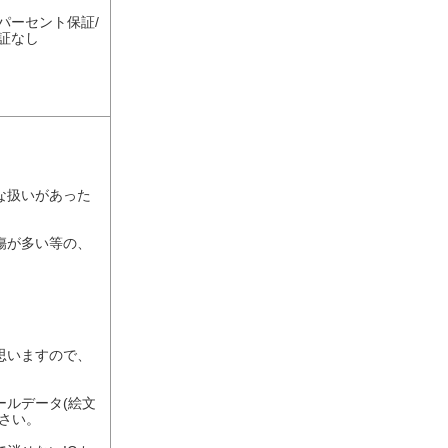
パーセント保証/
証なし
な扱いがあった
傷が多い等の、
思いますので、
ルデータ(絵文
さい。