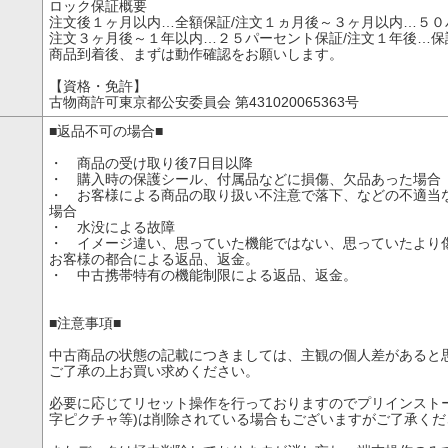
ロック保証概要
注文後１ヶ月以内…全額保証/注文１ヵ月後～３ヶ月以内…５０
注文３ヶ月後～１年以内…２５パーセント保証/注文１年後…保
商品到着後、まずは動作確認をお願いします。
【資格・免許】
古物商許可東京都公安委員会 第431020065363号
■返品不可の場合■
・ 商品の受け取り後7日目以降
・ 購入時の保護シール、付属品などに損傷、欠品あった場合
・ お客様による商品の取り扱い不注意で落下、などの不適当
場合
・ 水没による故障
・ イメージ違い、思っていた機能ではない、思っていたより
お客様の都合による返品、返金。
・ 中古携帯特有の機能制限による返品、返金。
■注意事項■
中古商品の状態の記載につきましては、主観の個人差があると
ご了承の上お買い求めください。
必要に応じてリセット操作を行っておりますのでプリインストー
字ピクチャ等)は削除されている場合もございますがご了承くだ