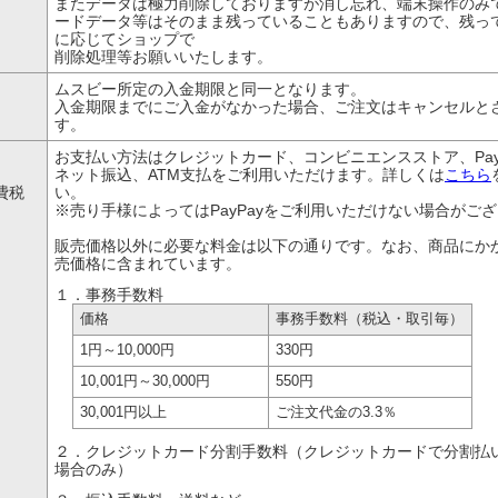
またデータは極力削除しておりますが消し忘れ、端末操作のみで
ードデータ等はそのまま残っていることもありますので、残っ
に応じてショップで
削除処理等お願いいたします。
ムスビー所定の入金期限と同一となります。
入金期限までにご入金がなかった場合、ご注文はキャンセルと
す。
、
お支払い方法はクレジットカード、コンビニエンスストア、Pay
ネット振込、ATM支払をご利用いただけます。詳しくは
こちら
費税
い。
※売り手様によってはPayPayをご利用いただけない場合がご
販売価格以外に必要な料金は以下の通りです。なお、商品にか
売価格に含まれています。
１．事務手数料
価格
事務手数料
（税込・取引毎）
1円
～10,000円
330円
10,001円
～30,000円
550円
30,001円以上
ご注文代金の
3.3％
２．クレジットカード分割手数料（クレジットカードで分割払
場合のみ）