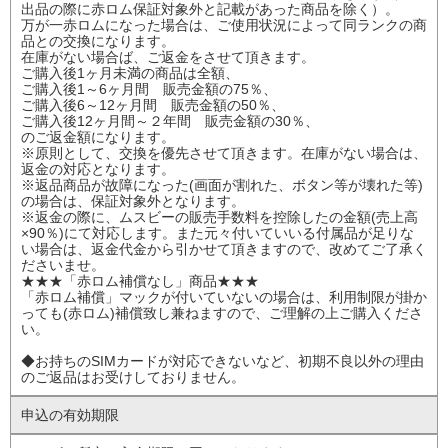
出品の際に赤ロム保証対象外と記載があった商品を除く）。
万が一赤ロムになった場合は、ご使用状況によって同ランクの商
品との交換になります。
在庫がない場合ば、ご返金をさせて頂きます。
ご購入後1ヶ月未満の商品は全額、
ご購入後1～6ヶ月間 販売金額の75％、
ご購入後6～12ヶ月間 販売金額の50％、
ご購入後12ヶ月間～２年間 販売金額の30％、
のご返金額になります。
※原則として、交換を優先させて頂きます。在庫がない場合は、
返金の対応となります。
※返品商品が故障になった(画面が割れた、ボタン等が壊れた等)
の場合は、保証対象外となります。
※返金の際に、ムスビーの販売手数料を控除したの金額(売上高
×90％)にて対応します。また元々付いていいる付属品が足りな
い場合は、返金代金から引かせて頂きますので、改めてご了承く
ださいませ。
★★★「赤ロム補償なし」商品★★★
「赤ロム補償」マックが付いていないの場合は、利用制限が掛か
っても(赤ロム)補償致し兼ねますので、ご理解の上ご購入くださ
い。
◆お持ちのSIMカードが対応できないなど、初期不良以外の理由
のご返品はお受けしておりません。
申込の有効期限