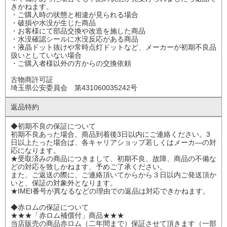
きかねます。
・ご購入時の状態と相違が見られる場合
・破損や水没が生じた商品
・お客様にて部品交換や改造を施した商品
・水没確認シールに水没反応がある商品
・液晶ドット抜けや常時点灯ドットなど、メーカーが初期不良品
扱いとしていない場合
・ご購入者様以外の方からの交換依頼
古物商許可証
埼玉県公安委員会 第431060035242号
返品特約
◆初期不良の保証について
初期不良あった場合、商品到着後3日以内にご連絡ください。3
日以上たった場合ば、各キャリアショップ若しくはメーカ―の対
応になります。
★受取済みの商品につきまして、初期不良、故障、商品の不備な
どの対応を致しかねます、予めご了承ください。
また、ご返送の際に、ご連絡頂いてからから３日以内ご発送頂か
いと、保証の対象外となります。
★IMEI番号が異なるなどの理由での返品は対応できかねます。
◆赤ロムの保証について
★★★「赤ロム補償付」商品★★★
当店販売の商品赤ロム（二年間まで）保証させて頂きます（一部