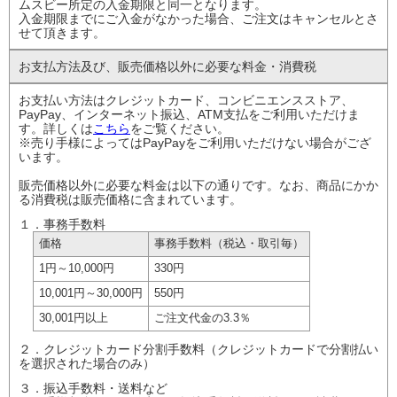
ムスビー所定の入金期限と同一となります。
入金期限までにご入金がなかった場合、ご注文はキャンセルとさ
せて頂きます。
お支払方法及び、
販売価格以外に
必要な料金・消費税
お支払い方法はクレジットカード、コンビニエンスストア、
PayPay、インターネット振込、ATM支払をご利用いただけま
す。詳しくは
こちら
をご覧ください。
※売り手様によってはPayPayをご利用いただけない場合がござ
います。
販売価格以外に必要な料金は以下の通りです。なお、商品にかか
る消費税は販売価格に含まれています。
１．事務手数料
価格
事務手数料
（税込・取引毎）
1円
～10,000円
330円
10,001円
～30,000円
550円
30,001円以上
ご注文代金の
3.3％
２．クレジットカード分割手数料（クレジットカードで分割払い
を選択された場合のみ）
３．振込手数料・送料など