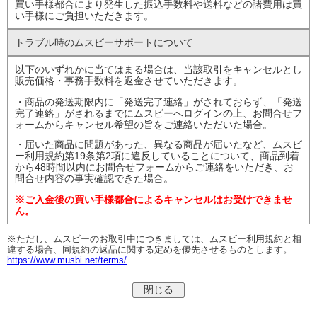
買い手様都合により発生した振込手数料や送料などの諸費用は買
い手様にご負担いただきます。
トラブル時の
ムスビーサポート
について
以下のいずれかに当てはまる場合は、当該取引をキャンセルとし
販売価格・事務手数料を返金させていただきます。
・商品の発送期限内に「発送完了連絡」がされておらず、「発送
完了連絡」がされるまでにムスビーへログインの上、お問合せフ
ォームからキャンセル希望の旨をご連絡いただいた場合。
・届いた商品に問題があった、異なる商品が届いたなど、ムスビ
ー利用規約第19条第2項に違反していることについて、商品到着
から48時間以内にお問合せフォームからご連絡をいただき、お
問合せ内容の事実確認できた場合。
※ご入金後の買い手様都合によるキャンセルはお受けできませ
ん。
※ただし、ムスビーのお取引中につきましては、ムスビー利用規約と相
違する場合、同規約の返品に関する定めを優先させるものとします。
https://www.musbi.net/terms/