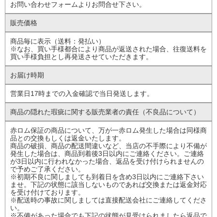
お問い合わせフォームよりお問合せ下さい。
販売価格
商品毎に表示（送料：発払い）
※なお、買い手様都合により商品が返送された場合、往復送料を
買い手様負担とし再発送させていただきます。
お届け時期
営業日17時までの入金確認で当日発送します。
商品の隠れた瑕疵に
関する販売業者の責任
（不良品について）
赤ロム保証の商品について、万が一赤ロム発生した場合は同様商
品との交換もしくは返金いたします。
商品の破損、商品の配送間違いなど、当店の不手際により不備が
発生した場合は、商品到着後3日以内にご連絡ください。ご連絡
が3日以内に行われなかった場合、返品を受け付けられませんの
で予めご了承ください。
※初期不良に関しましても到着日を含め3日以内にご連絡下さい
ませ。下記の状態に該当しないものであれば交換または返金対応
を受け付けております。
※配送時の事故に関しましては直接配送会社にご連絡してくださ
い。
※不備があった場合でも下記の状態が見受けられましたら返品で