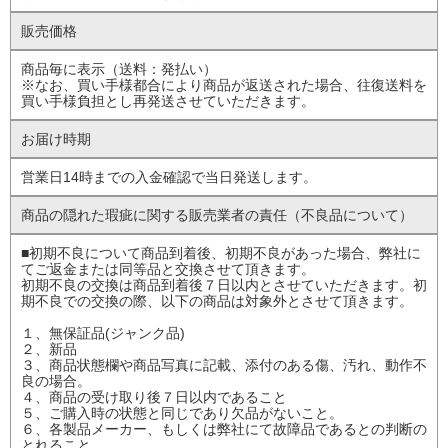
販売価格
商品毎に表示（送料：発払い）
※なお、買い手様都合により商品が返送された場合、往復送料を
買い手様負担とし再発送させていただきます。
お届け時期
営業日14時までの入金確認で当日発送します。
商品の隠れた瑕疵に
関する販売業者の責任
（不良品について）
■初期不良について商品到着後、初期不良があった場合、弊社に
てご返金または同等品と交換させて頂きます。
初期不良の交換は商品到着後７日以内とさせていただきます。初
期不良での交換の際、以下の商品は対象外とさせて頂きます。
１、無保証品(ジャンク品)
２、新品
３、商品状態欄や商品写真に記載、添付のある傷、汚れ、動作不
良の場合。
４、商品の受け取り後７日以内であること
５、ご購入時の状態と同じであり欠品がないこと。
６、各製品メーカー、もしくは弊社にて故障品であるとの判断の
とれること