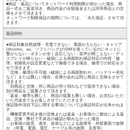
■保証・返品についてネットワーク利用制限が掛かった場合、商
品一式をご返送頂き、商品代金の全額返金または同等商品との交
換をさせて頂きます。
ネットワーク制限保証の期間については、「永久保証」させて頂
きます。
返品特約
●保証対象自然故障・充電できない、電源が入らない・キャリア
(docomo、au、ソフトバンク)のSIMを使っているのにネットに
繋がらない・ボタンが全く反応しない・音声が聞こえない・ディ
スプレイが映らない・破損による画面割れ保証対応の内容「修
理」初期化や設定変更などで修復できる場合、修理での対応をさ
せて頂きます。
「交換」修理が不可能（破損による画面割れや、バッテリー劣化
など）または難しい場合、在庫があれば同じ商品と交換をさせて
頂きます。
「別商品と交換」同じ商品が売り切れなどで提供できない場合、
別の商品をご提案させて頂きます。
「返金」修理も難しく、商品の提案も難しい場合、お支払いただ
いた代金全てをお返しさせていただきます。
保証除外項目下記に関する事項については保証対応が出来かねま
す。
・機種変更手続き後の交換または返金・お客様のご都合による返
品、交換・弊社で不具合の確認が取れなかった場合
・お客様の故意、過失、改造などによる故障等・外部要因で故障
が （停電、電源、電圧、ケーブル等の故障、災害等）