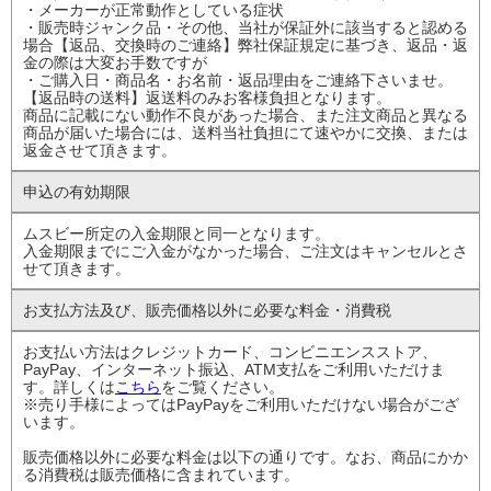
・メーカーが正常動作としている症状
・販売時ジャンク品・その他、当社が保証外に該当すると認める
場合【返品、交換時のご連絡】弊社保証規定に基づき、返品・返
金の際は大変お手数ですが
・ご購入日・商品名・お名前・返品理由をご連絡下さいませ。
【返品時の送料】返送料のみお客様負担となります。
商品に記載にない動作不良があった場合、また注文商品と異なる
商品が届いた場合には、送料当社負担にて速やかに交換、または
返金させて頂きます。
申込の有効期限
ムスビー所定の入金期限と同一となります。
入金期限までにご入金がなかった場合、ご注文はキャンセルとさ
せて頂きます。
お支払方法及び、
販売価格以外に
必要な料金・消費税
お支払い方法はクレジットカード、コンビニエンスストア、
PayPay、インターネット振込、ATM支払をご利用いただけま
す。詳しくは
こちら
をご覧ください。
※売り手様によってはPayPayをご利用いただけない場合がござ
います。
販売価格以外に必要な料金は以下の通りです。なお、商品にかか
る消費税は販売価格に含まれています。