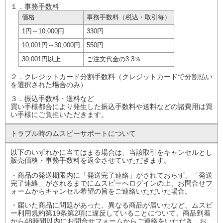
１．事務手数料
価格
事務手数料
（税込・取引毎）
1円
～10,000円
330円
10,001円
～30,000円
550円
30,001円以上
ご注文代金の
3.3％
２．クレジットカード分割手数料（クレジットカードで分割払い
を選択された場合のみ）
３．振込手数料・送料など
買い手様都合により発生した振込手数料や送料などの諸費用は買
い手様にご負担いただきます。
トラブル時の
ムスビーサポート
について
以下のいずれかに当てはまる場合は、当該取引をキャンセルとし
販売価格・事務手数料を返金させていただきます。
・商品の発送期限内に「発送完了連絡」がされておらず、「発送
完了連絡」がされるまでにムスビーへログインの上、お問合せフ
ォームからキャンセル希望の旨をご連絡いただいた場合。
・届いた商品に問題があった、異なる商品が届いたなど、ムスビ
ー利用規約第19条第2項に違反していることについて、商品到着
から48時間以内にお問合せフォームからご連絡をいただき、お