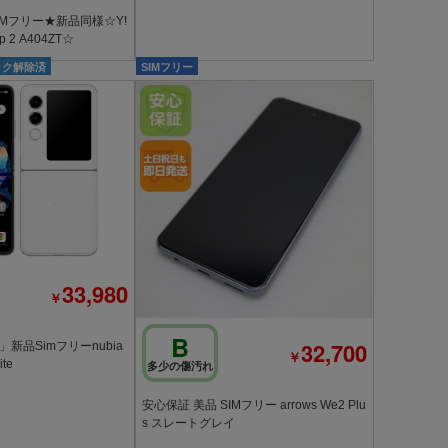
Mフリー★新品同様☆Y!
ip 2 A404ZT☆
ック解除済
SIMフリー
33,980
￥
B
32,700
新品Simフリーnubia
￥
ite
多少の傷汚れ
安心保証 美品 SIMフリー arrows We2 Plu
s スレートグレイ