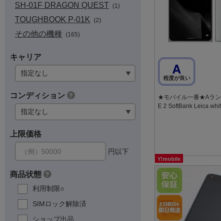
SH-01F DRAGON QUEST
(1)
TOUGHBOOK P-01K
(2)
その他の機種
(165)
キャリア
A
程度が良い
コンディション
?
★モバイル一番★Aランク★
E 2 SoftBank Leica whi
上限価格
円以下
Y!mobile
商品状態
?
利用制限○
SIMロック解除済
ショップ出品