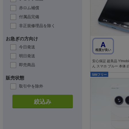
赤ロム補償
付属品完備
非正規修理品を除く
お急ぎの方向け
A
今日発送
程度が良い
明日発送
安心保証 超美品 Y!mobi
即売商品
ん スマホ ブルー 本体 
SIMフリー
販売状態
取引中を除外
絞込み