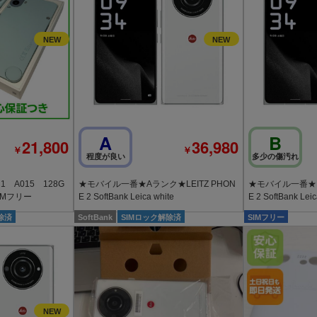
A
B
21,800
36,980
￥
￥
程度が良い
多少の傷汚れ
 1 A015 128G
★モバイル一番★Aランク★LEITZ PHON
★モバイル一番★Bラ
IMフリー
E 2 SoftBank Leica white
E 2 SoftBank Leic
除済
SoftBank
SIMロック解除済
SIMフリー