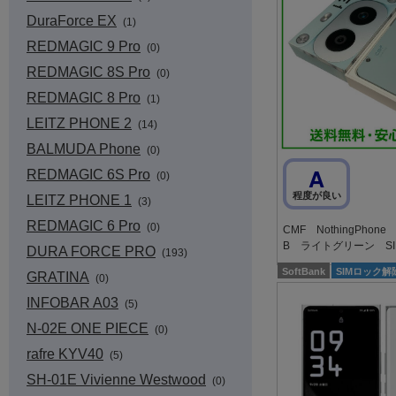
DuraForce EX
(1)
REDMAGIC 9 Pro
(0)
REDMAGIC 8S Pro
(0)
REDMAGIC 8 Pro
(1)
LEITZ PHONE 2
(14)
BALMUDA Phone
(0)
A
REDMAGIC 6S Pro
(0)
程度が良い
LEITZ PHONE 1
(3)
REDMAGIC 6 Pro
(0)
CMF NothingPhone
B ライトグリーン S
DURA FORCE PRO
(193)
SoftBank
SIMロック解
GRATINA
(0)
INFOBAR A03
(5)
N-02E ONE PIECE
(0)
rafre KYV40
(5)
SH-01E Vivienne Westwood
(0)