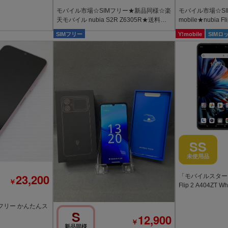
モバイル市場☆SIMフリー★新品同様☆楽
モバイル市場☆SI
天モバイル nubia S2R Z6305R★送料無
mobile★nubia Fl
料
SIMフリー
Y!mobile
SIMロ
SS
未使用品
23,200
「モバイルスター」
￥
Flip 2 A404ZT Wh
Mフリー かんたんス
S
12,900
￥
新品同様