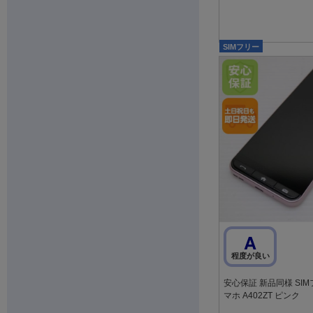
SIMフリー
A
程度が良い
安心保証 新品同様 SI
マホ A402ZT ピンク