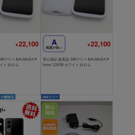
A
22,100
22,100
￥
￥
程度が良い
Mフリー BALMUDA P
安心保証 超美品 SIMフリー BALMUDA P
ホワイト 白ロム
hone 128GB ホワイト 白ロム
ック解除済
SIMフリー