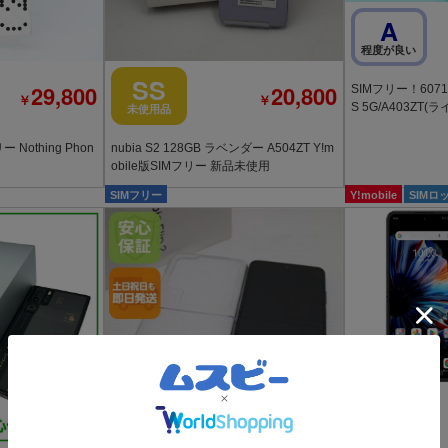
A
程度が良い
SS
29,800
20,800
SIMフリー！6071
￥
￥
S 5G/A403ZT
未使用品
Nothing Phon
nubia S2 128GB ラベンダー A504ZT Y!m
obile版SIMフリー 新品未使用
SIMフリー
Y!mobile
SIMロ
SS
未使用品