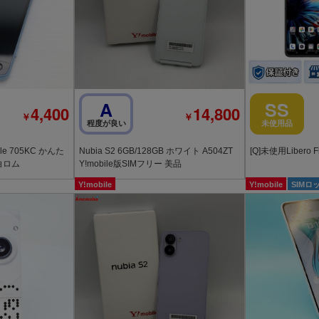
A
SS
4,400
14,800
￥
￥
程度が良い
未使用品
le 705KC かんた
Nubia S2 6GB/128GB ホワイト A504ZT
白ロム
Y!mobile版SIMフリー 美品
Y!mobile
Y!mobile
SIMロ