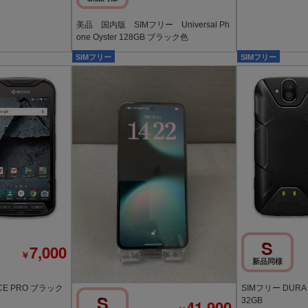
美品 国内版 SIMフリー Universal Ph
one Oyster 128GB ブラック色
SIMフリー
SIMフリー
S
7,000
￥
新品同様
CE PRO ブラック
SIMフリー DURA
S
32GB
41,900