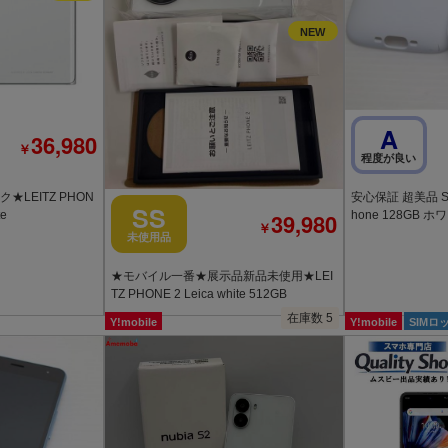
A
36,980
￥
程度が良い
LEITZ PHON
安心保証 超美品 SI
SS
te
hone 128GB 
39,980
￥
未使用品
★モバイル一番★展示品新品未使用★LEI
TZ PHONE 2 Leica white 512GB
在庫数 5
Y!mobile
Y!mobile
SIMロ