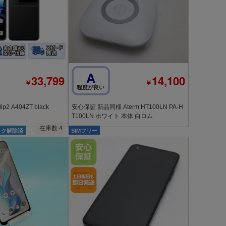
A
33,799
14,100
￥
￥
程度が良い
[Q]未使用Libero Flip2 A404ZT black
安心保証 新品同様 Aterm HT100LN PA-H
T100LN ホワイト 本体 白ロム
在庫数 4
ック解除済
SIMフリー