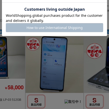
A
89,800
32,900
「モバイルスター」
￥
￥
Flip 2 A404ZT Bl
程度が良い
X769J 512GB
安心保証 新品同様 SIMフリー nubia Flip
2 A404ZT ブラック
除済
SIMフリー
Y!mobile
SIMロ
58,000
￥
S
S
nk版 LP-03 512GB
新品同様
新品同様