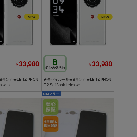
B
33,980
33,980
￥
￥
多少の傷汚れ
ンク★LEITZ PHON
★モバイル一番★Bランク★LEITZ PHON
a white
E 2 SoftBank Leica white
SIMフリー