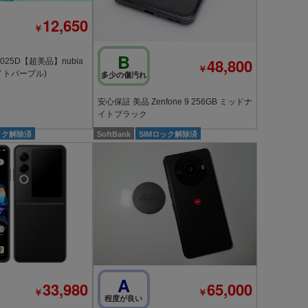
12,650
￥
B
48,800
025D【超美品】nubia
￥
(ライトパープル)
多少の傷汚れ
安心保証 美品 Zenfone 9 256GB ミッドナ
イトブラック
ック解除済
SoftBank
SIMロック解除済
A
33,980
65,000
￥
￥
程度が良い