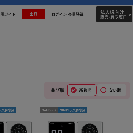
法人様向け
利用ガイド
出品
ログイン 会員登録
販売
・
買取窓口
並び順
新着順
安い順
ロック解除済
SoftBank
SIMロック解除済