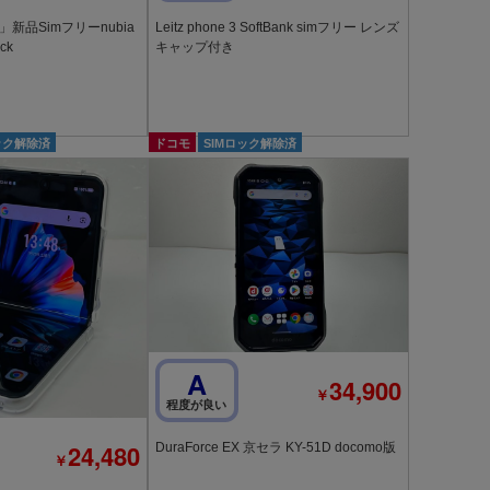
新品Simフリーnubia
Leitz phone 3 SoftBank simフリー レンズ
ack
キャップ付き
ック解除済
ドコモ
SIMロック解除済
A
34,900
￥
程度が良い
24,480
DuraForce EX 京セラ KY-51D docomo版
￥