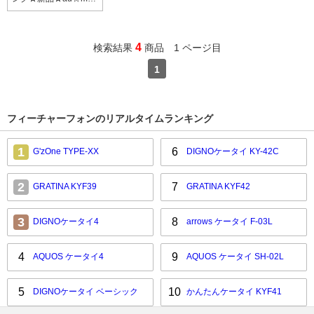
morino3 KYY05★白ロ
ム★送料無料(6440)
4
検索結果
商品 1 ページ目
1
フィーチャーフォンのリアルタイムランキング
1
6
G'zOne TYPE-XX
DIGNOケータイ KY-42C
2
7
GRATINA KYF39
GRATINA KYF42
3
8
DIGNOケータイ4
arrows ケータイ F-03L
4
9
AQUOS ケータイ4
AQUOS ケータイ SH-02L
5
10
DIGNOケータイ ベーシック
かんたんケータイ KYF41