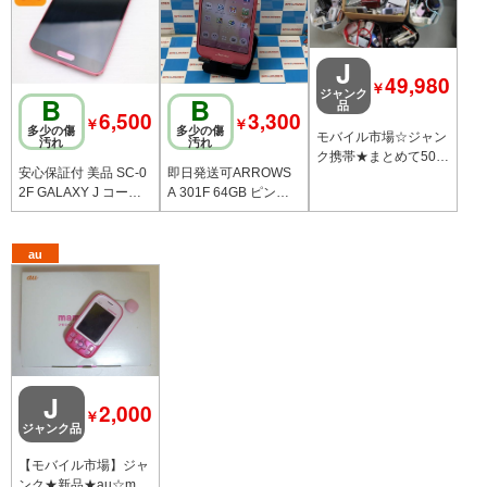
J
49,980
￥
ジャンク
B
B
品
6,500
3,300
￥
￥
多少の傷
多少の傷
モバイル市場☆ジャン
汚れ
汚れ
ク携帯★まとめて50台
安心保証付 美品 SC-0
即日発送可ARROWS
セット レアメタル ド
2F GALAXY J コーラ
A 301F 64GB ピンク
コモ au☆送料無料
ルピンク 白ロム 中古
SoftBank
本体
au
J
2,000
￥
ジャンク品
【モバイル市場】ジャ
ンク★新品★au☆ma