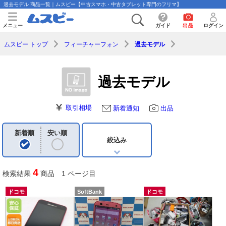
過去モデル 商品一覧｜ムスビー【中古スマホ・中古タブレット専門のフリマ】
メニュー
ガイド
出品
ログイン
ムスビー トップ
フィーチャーフォン
過去モデル
過去モデル
取引相場
新着通知
出品
新着順
安い順
絞込み
4
検索結果
商品 1 ページ目
ドコモ
SoftBank
ドコモ