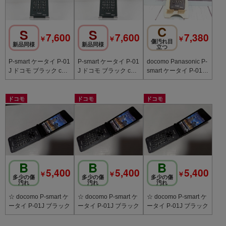
C
S
S
7,600
7,600
7,380
￥
￥
￥
傷汚れ目
新品同様
新品同様
立つ
P-smart ケータイ P-01
P-smart ケータイ P-01
docomo Panasonic P-
J ドコモ ブラック c20
J ドコモ ブラック c20
smart ケータイ P-01J
217
215
ブラック 881
ドコモ
ドコモ
ドコモ
B
B
B
5,400
5,400
5,400
￥
￥
￥
多少の傷
多少の傷
多少の傷
汚れ
汚れ
汚れ
☆ docomo P-smart ケ
☆ docomo P-smart ケ
☆ docomo P-smart ケ
ータイ P-01J ブラック
ータイ P-01J ブラック
ータイ P-01J ブラック