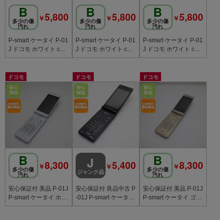
B
B
B
5,800
5,800
5,800
￥
￥
￥
多少の傷
多少の傷
多少の傷
汚れ
汚れ
汚れ
P-smart ケータイ P-01
P-smart ケータイ P-01
P-smart ケータイ P-01
J ドコモ ホワイト c20
J ドコモ ホワイト c20
J ドコモ ホワイト c20
782
781
780
ドコモ
ドコモ
ドコモ
B
B
J
8,300
5,400
8,300
￥
￥
￥
多少の傷
多少の傷
ジャンク品
汚れ
汚れ
安心保証付 美品 P-01J
安心保証付 良品中古 P
安心保証付 美品 P-01J
P-smart ケータイ ホワ
-01J P-smart ケータイ
P-smart ケータイ ゴー
イト 中古本体
ブラック 中古本体
ルド 中古本体