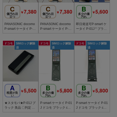
C
C
B
7,380
7,380
5,600
￥
￥
￥
傷汚れ目
傷汚れ目
多少の傷
立つ
立つ
汚れ
PANASONIC docomo
PANASONIC docomo
即日発送可P-smart ケ
P-smart ケータイ P-01
P-smart ケータイ P-01
ータイ P-01J * ブラッ
J ゴールド 062
J ホワイト 345
ク docomo
ドコモ
SIMロック解除
ドコモ
SIMロック解除
ドコモ
SIMロック解除
済
済
済
A
B
B
5,500
5,800
5,800
￥
￥
￥
程度が良
多少の傷
多少の傷
い
汚れ
汚れ
★スタモバ★P-01J ブ
P-smart ケータイ P-01
P-smart ケータイ P-01
ラック 美品 〇判定 SI
J ドコモ ブラック c20
J ドコモ ブラック c20
Mロック解除済み 特価
808
792