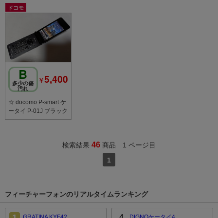
ドコモ
B
5,400
￥
多少の傷
汚れ
☆ docomo P-smart ケ
ータイ P-01J ブラック
46
検索結果
商品 1 ページ目
1
フィーチャーフォンのリアルタイムランキング
1
4
GRATINA KYF42
DIGNOケータイ4