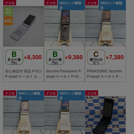
ドコモ
ドコモ
SIMロック解除
ドコモ
SIMロック解除
済
済
B
B
C
8,300
9,380
7,380
￥
￥
￥
多少の傷
多少の傷
傷汚れ目
汚れ
汚れ
立つ
安心保証付 美品 P-01J
docomo Panasonic P-
PANASONIC docomo
P-smart ケータイ ホワ
smart ケータイ P-01J
P-smart ケータイ P-01
イト 中古本体
ブラック 216
J ゴールド 619
ドコモ
SIMロック解除
ドコモ
SIMロック解除
ドコモ
済
済