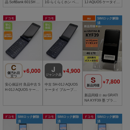
品 SoftBank 601SH A
1G らくらくホン ベー
1J AQUOS ケータイ
QUOS ケータイ2 ゴー
シック4 ブラック 中古
ブルーブラック 中古
ルド 中古
本体
本体
ドコモ
ドコモ
au
SIMロック解除
済
C
J
6,000
4,900
￥
￥
傷汚れ目
ジャンク品
立つ
S
7,800
￥
安心保証付 良品中古 S
中古 SH-01J AQUOS
新品同様
H-01J AQUOS ケータ
ケータイ ブルーブラ
イ ブルーブラック 中
ック 中古本体
新品同様☆ au GRATI
古本体
NA KYF39 墨 ブラッ
ク 4G LTE ケータイ 携
帯電話
ドコモ
SIMロック解除
ドコモ
SIMロック解除
ドコモ
SIMロック解除
済
済
済