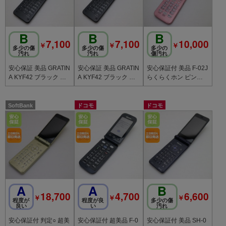
B
B
B
7,100
7,100
10,000
￥
￥
￥
多少の傷
多少の傷
多少の
汚れ
汚れ
傷汚れ
安心保証 美品 GRATIN
安心保証 美品 GRATIN
安心保証付 美品 F-02J
A KYF42 ブラック 白
A KYF42 ブラック 白
らくらくホン ピンク
ロム
ロム
中古本体
SoftBank
ドコモ
ドコモ
A
A
B
18,700
4,700
6,600
￥
￥
￥
程度が
程度が良
多少の傷
良い
い
汚れ
安心保証付 判定○ 超美
安心保証付 超美品 F-0
安心保証付 美品 SH-0