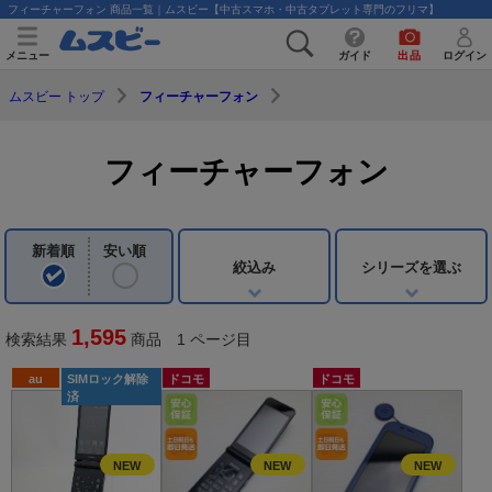
フィーチャーフォン 商品一覧｜ムスビー【中古スマホ・中古タブレット専門のフリマ】
メニュー
ガイド
出品
ログイン
ムスビー トップ
フィーチャーフォン
フィーチャーフォン
新着順
安い順
絞込み
シリーズを選ぶ
1,595
検索結果
商品 1 ページ目
au
SIMロック解除
ドコモ
ドコモ
済