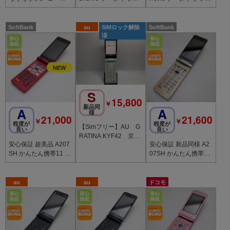
ド 中古本体
ック
ク 本体 白ロム
SoftBank
au
SIMロック解除
SoftBank
済
S
15,800
￥
新品同
A
A
様
21,000
21,600
￥
￥
程度が
程度が
【Simフリー】AU G
良い
良い
RATINA KYF42 京セ
安心保証 超美品 A207
安心保証 新品同様 A2
ラ 4G LTE【純正ACア
SH かんたん携帯11 ピ
07SH かんたん携帯11
ダプター付き】
ンク
ゴールド
au
au
ドコモ