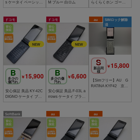
s ケータイ ベーシック
M ブルー 白ロム
らくらくホン ゴール
F-41C ネイビー
ド 中古本体
ドコモ
ドコモ
au
SIMロック解除
済
S
15,800
￥
新品同
B
B
様
15,900
6,600
￥
￥
多少の
多少の傷
【Simフリー】AU G
傷汚れ
汚れ
RATINA KYF42 京セ
安心保証 美品 KY-42C
安心保証 美品 F-03L a
ラ 4G LTE【純正ACア
DIGNO ケータイ ブラ
rrows ケータイ ブラッ
ダプター付き】
ック
ク 本体 白ロム
SoftBank
au
au