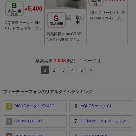
新品同
B
様
5,400
￥
多少の傷
【Simフリー】AU G
汚れ
S
RATINA KYF42 京セ
AQUOS ケータイ SH-
ラ 4G LTE【純正ACア
新品同様
01J ドコモ ブルーブラ
ダプター付き】
ック c20733
新品同様☆ au GRATI
NA KYF39 墨 ブラッ
ク 4G LTE ケータイ 携
帯電話
1,603
検索結果
商品 1 ページ目
1
2
3
4
5
>
フィーチャーフォンのリアルタイムランキング
1
6
DIGNOケータイ KY-42C
AQUOS ケータイ4
2
7
G'zOne TYPE-XX
DIGNOケータイ ベーシック