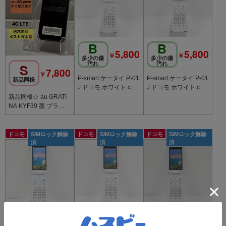
B
B
5,800
5,800
￥
￥
多少の傷
多少の傷
汚れ
汚れ
S
7,800
￥
P-smart ケータイ P-01
P-smart ケータイ P-01
新品同様
J ドコモ ホワイト c20
J ドコモ ホワイト c20
795
789
新品同様☆ au GRATI
NA KYF39 墨 ブラッ
ク 4G LTE ケータイ 携
帯電話
ドコモ
SIMロック解除
ドコモ
SIMロック解除
ドコモ
SIMロック解除
済
済
済
B
B
B
5,800
5,800
5,800