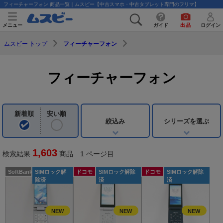
フィーチャーフォン 商品一覧｜ムスビー【中古スマホ・中古タブレット専門のフリマ】
メニュー
ガイド
出品
ログイン
ムスビー トップ
フィーチャーフォン
フィーチャーフォン
新着順
安い順
絞込み
シリーズを選ぶ
1,603
検索結果
商品 1 ページ目
SoftBank
SIMロック解
ドコモ
SIMロック解除
ドコモ
SIMロック解除
除済
済
済