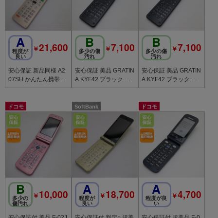
A
B
B
21,600
7,100
7,100
￥
￥
￥
程度が
多少の傷
多少の傷
良い
汚れ
汚れ
安心保証 新品同様 A2
安心保証 美品 GRATIN
安心保証 美品 GRATIN
07SH かんたん携帯11
A KYF42 ブラック 白
A KYF42 ブラック 白
ゴールド
ロム
ロム
ドコモ
SoftBank
ドコモ
B
A
A
10,000
18,700
4,700
￥
￥
￥
多少の
程度が
程度が良
傷汚れ
良い
い
安心保証付 美品 F-02J
安心保証付 判定○ 超美
安心保証付 超美品 F-0