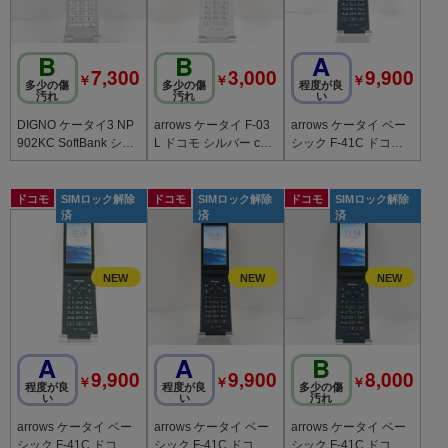
B
B
A
7,300
3,000
9,900
￥
￥
￥
多少の傷
多少の傷
程度が良
汚れ
汚れ
い
DIGNO ケータイ3 NP
arrows ケータイ F-03
arrows ケータイ ベー
902KC SoftBank シル
L ドコモ シルバー c21
シック F-41C ドコモ
バー c21919
917
ネイビー c21909
ドコモ
SIMロック解除
ドコモ
SIMロック解除
ドコモ
SIMロック解除
済
済
済
A
A
B
9,900
9,900
8,000
￥
￥
￥
程度が良
程度が良
多少の傷
い
い
汚れ
arrows ケータイ ベー
arrows ケータイ ベー
arrows ケータイ ベー
シック F-41C ドコモ
シック F-41C ドコモ
シック F-41C ドコモ