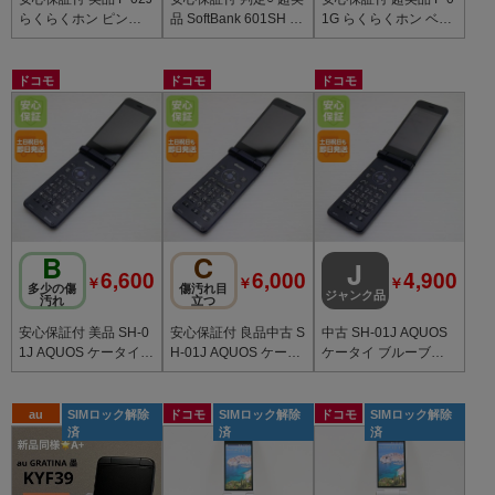
らくらくホン ピンク
品 SoftBank 601SH A
1G らくらくホン ベー
中古本体
QUOS ケータイ2 ゴー
シック4 ブラック 中古
ルド 中古
本体
ドコモ
ドコモ
ドコモ
B
C
J
6,600
6,000
4,900
￥
￥
￥
多少の傷
傷汚れ目
ジャンク品
汚れ
立つ
安心保証付 美品 SH-0
安心保証付 良品中古 S
中古 SH-01J AQUOS
1J AQUOS ケータイ
H-01J AQUOS ケータ
ケータイ ブルーブラ
ブルーブラック 中古
イ ブルーブラック 中
ック 中古本体
本体
古本体
au
SIMロック解除
ドコモ
SIMロック解除
ドコモ
SIMロック解除
済
済
済