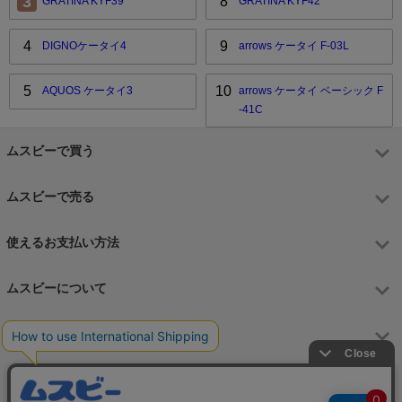
3
8
GRATINA KYF39
GRATINA KYF42
4
9
DIGNOケータイ4
arrows ケータイ F-03L
5
10
AQUOS ケータイ3
arrows ケータイ ベーシック F
-41C
ムスビーで買う
ムスビーで売る
使えるお支払い方法
ムスビーについて
運営会社
お問合せフォーム