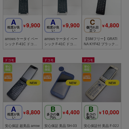
A
A
C
9,900
9,900
4,800
￥
￥
￥
程度が良
程度が良
傷汚れ目
い
い
立つ
arrows ケータイ ベー
arrows ケータイ ベー
【SIMフリー】GRATI
シック F-41C ドコモ
シック F-41C ドコモ
NA KYF42 ブラック
ネイビー c21902
ネイビー c21901
利用制限〇 4GLTEケ
ータイ
ドコモ
ドコモ
ドコモ
A
B
B
8,800
4,400
10,000
￥
￥
￥
程度が良
多少の傷
多少の
い
汚れ
傷汚れ
安心保証 超美品 arrow
安心保証 美品 SH-03
安心保証付 美品 F-02J