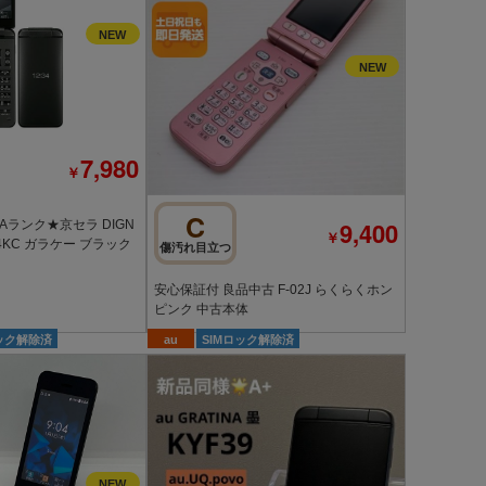
7,980
￥
C
9,400
ランク★京セラ DIGN
￥
04KC ガラケー ブラック
傷汚れ目立つ
安心保証付 良品中古 F-02J らくらくホン
ピンク 中古本体
ロック解除済
au
SIMロック解除済