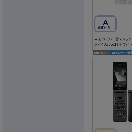
A
程度が良い
★モバイル一番★Aランク
タイ4 A205SH ホワイ
SoftBank
SIMロック解