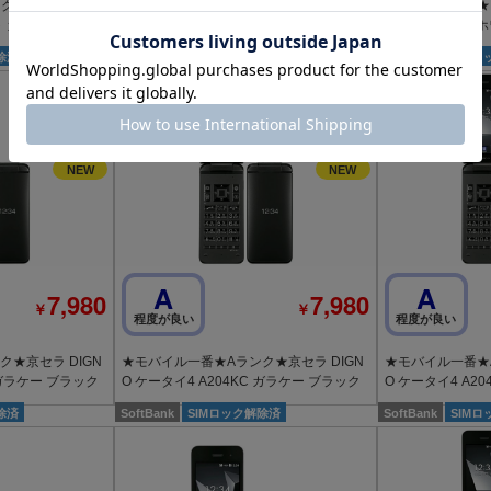
★AQUOS ケー
★モバイル一番★Cランク★AQUOS ケー
★モバイル一番★B
ト ガラケー
タイ4 A205SH ホワイト ガラケー
タイ4 A205SH
除済
SoftBank
SIMロック解除済
SoftBank
SIM
A
A
7,980
7,980
￥
￥
程度が良い
程度が良い
★京セラ DIGN
★モバイル一番★Aランク★京セラ DIGN
★モバイル一番★A
 ガラケー ブラック
O ケータイ4 A204KC ガラケー ブラック
O ケータイ4 A2
除済
SoftBank
SIMロック解除済
SoftBank
SIM