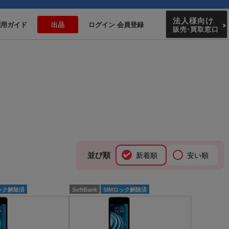
法人様向け
利用ガイド
出品
ログイン 会員登録
販売
・
買取窓口
並び順
新着順
安い順
ロック解除済
SoftBank
SIMロック解除済