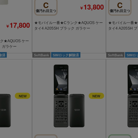
C
C
13,800
￥
傷汚れ目立つ
傷汚れ目立つ
17,800
★モバイル一番★Cランク★AQUOS ケー
★モバイル一番★C
￥
タイ4 A205SH ブラック ガラケー
タイ4 A205SH
★AQUOS ケー
ト ガラケー
除済
SoftBank
SIMロック解除済
SoftBank
SIM