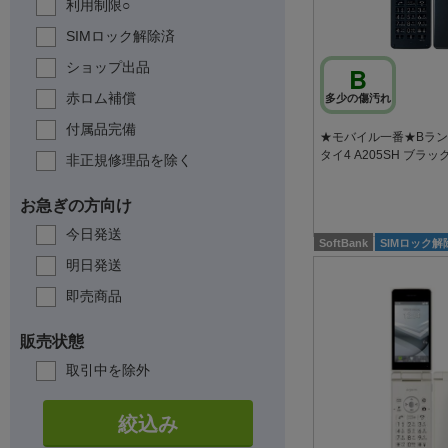
利用制限○
SIMロック解除済
ショップ出品
B
赤ロム補償
多少の傷汚れ
付属品完備
★モバイル一番★Bランク
タイ4 A205SH ブラッ
非正規修理品を除く
お急ぎの方向け
今日発送
SoftBank
SIMロック解
明日発送
即売商品
販売状態
取引中を除外
絞込み