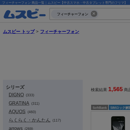
フィーチャーフォン 商品一覧｜ムスビー【中古スマホ・中古タブレット専門のフリマ】
フィーチャーフォン
ムスビー トップ
>
フィーチャーフォン
シリーズ
1,565
検索結果
商
DIGNO
(333)
GRATINA
(311)
SoftBank
SIMロック解
AQUOS
(460)
らくらく・かんたん
(117)
arrows
(269)