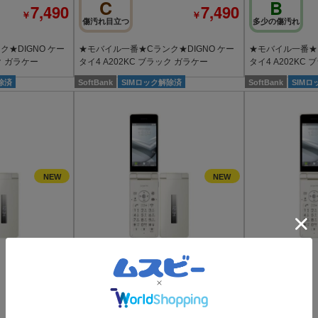
C
B
7,490
7,490
￥
￥
傷汚れ目立つ
多少の傷汚れ
★DIGNO ケー
★モバイル一番★Cランク★DIGNO ケー
★モバイル一番★B
ク ガラケー
タイ4 A202KC ブラック ガラケー
タイ4 A202KC
除済
SoftBank
SIMロック解除済
SoftBank
SIM
C
B
13,800
13,800
￥
￥
傷汚れ目立つ
多少の傷汚れ