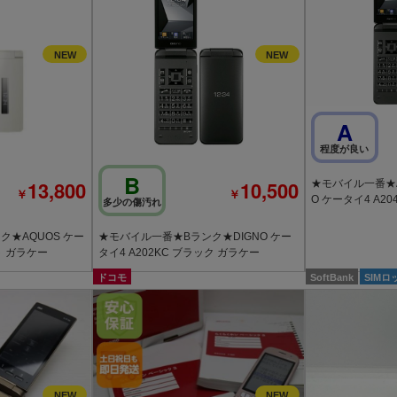
A
程度が良い
B
13,800
10,500
★モバイル一番★A
￥
￥
O ケータイ4 A2
多少の傷汚れ
★AQUOS ケー
★モバイル一番★Bランク★DIGNO ケー
ト ガラケー
タイ4 A202KC ブラック ガラケー
ドコモ
SoftBank
SIM