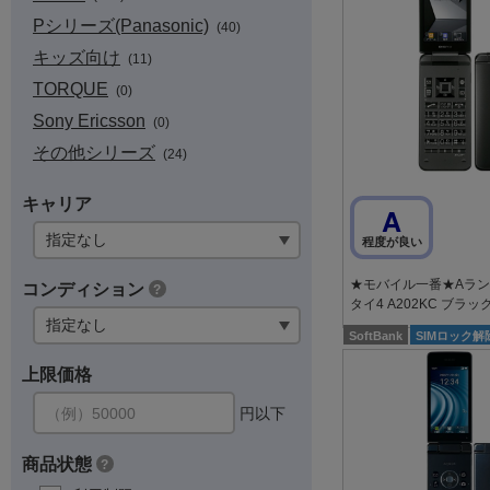
Pシリーズ(Panasonic)
(40)
キッズ向け
(11)
TORQUE
(0)
Sony Ericsson
(0)
その他シリーズ
(24)
キャリア
A
程度が良い
★モバイル一番★Aランク
コンディション
?
タイ4 A202KC ブラッ
SoftBank
SIMロック解
上限価格
円以下
商品状態
?