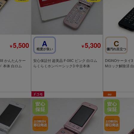
A
C
5,500
5,300
￥
￥
程度が良い
傷汚れ目立つ
38 かんたんケー
安心保証付 超美品 F-08C ピンク 白ロム
DIGNOケータイ3 
 本体 白ロム
らくらくホンベーシック3 中古本体
Mロック解除済 白ロ
ドコモ
au