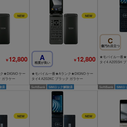
C
傷汚れ目立つ
A
12,800
12,800
★モバイル一番★C
￥
￥
タイ4 A205SH
程度が良い
★DIGNO ケー
★モバイル一番★Aランク★DIGNO ケー
ク ガラケー
タイ4 A202KC ブラック ガラケー
除済
SoftBank
SIMロック解除済
SoftBank
SIM