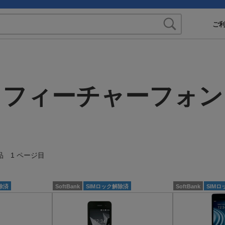
ご
フィーチャーフォン
品 1 ページ目
除済
SoftBank
SIMロック解除済
SoftBank
SIM