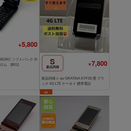
5,800
￥
S
902KC ソフトバンク SI
7,800
￥
ム [B01]
新品同様
新品同様☆ au GRATINA KYF39 墨 ブラ
ック 4G LTE ケータイ 携帯電話
au