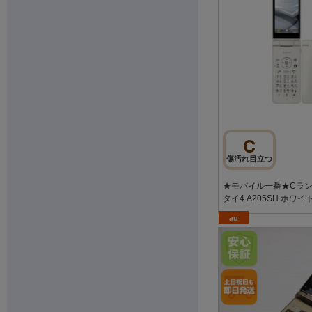
C
傷汚れ目立つ
★モバイル一番★Cランク
タイ4 A205SH ホワイ
au