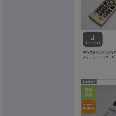
J
ジャンク品
安心保証 良品中古 KYF
タイ シャンパンゴールド
SoftBank