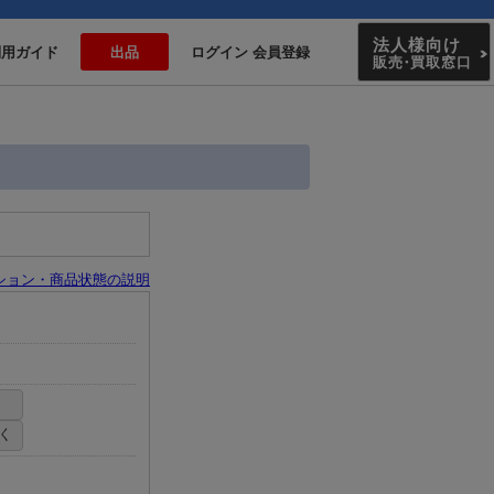
法人様向け
利用ガイド
出品
ログイン 会員登録
販売
・
買取窓口
ション・商品状態の説明
く