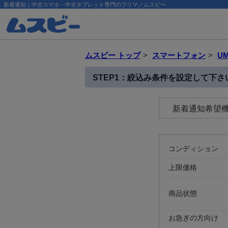
新着通知｜中古スマホ・中古タブレット専門のフリマ／ムスビー
ムスビー トップ
>
スマートフォン
>
UM
STEP1：絞込み条件を設定して下さ
新着通知希望機種：
コンディション
上限価格
商品状態
お急ぎの方向け